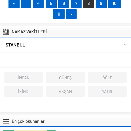
«
‹
4
5
6
7
8
9
10
11
›
NAMAZ VAKİTLERİ
İSTANBUL
İMSAK
GÜNEŞ
ÖĞLE
İKİNDİ
AKŞAM
YATSI
En çok okunanlar