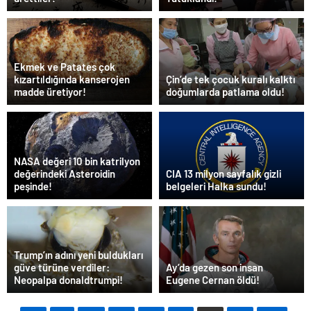
Ekmek ve Patates çok
kızartıldığında kanserojen
Çin’de tek çocuk kuralı kalktı
madde üretiyor!
doğumlarda patlama oldu!
NASA değeri 10 bin katrilyon
değerindeki Asteroidin
CIA 13 milyon sayfalık gizli
peşinde!
belgeleri Halka sundu!
Trump’ın adını yeni buldukları
güve türüne verdiler:
Ay’da gezen son insan
Neopalpa donaldtrumpi!
Eugene Cernan öldü!