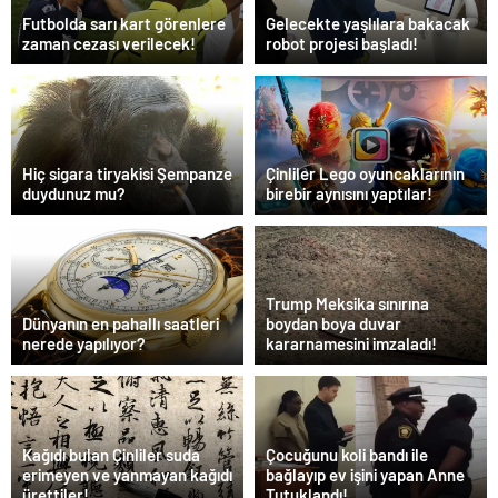
Futbolda sarı kart görenlere
Gelecekte yaşlılara bakacak
zaman cezası verilecek!
robot projesi başladı!
Hiç sigara tiryakisi Şempanze
Çinliler Lego oyuncaklarının
duydunuz mu?
birebir aynısını yaptılar!
Trump Meksika sınırına
Dünyanın en pahallı saatleri
boydan boya duvar
nerede yapılıyor?
kararnamesini imzaladı!
Kağıdı bulan Çinliler suda
Çocuğunu koli bandı ile
erimeyen ve yanmayan kağıdı
bağlayıp ev işini yapan Anne
ürettiler!
Tutuklandı!