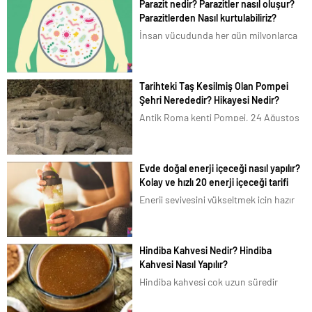
Parazit nedir? Parazitler nasıl oluşur?
Parazitlerden Nasıl kurtulabiliriz?
İnsan vücudunda her gün milyonlarca
mikro canlı yaşar ve ölür. Kurt, Mantar,
Mikrop, Virüs, Bakteri gibi genel olarak
Parazit dediğimiz bu canlıların hepsi
Tarihteki Taş Kesilmiş Olan Pompei
Modern Tıpta genelleme yapılarak sanki
Şehri Nerededir? Hikayesi Nedir?
işleri hep...
Antik Roma kenti Pompei, 24 Ağustos
79 tarihinde Vezüv Yanardağı’nın iki gün
süren faaliyeti sonucu volkanik külün
altına gömülerek yok olmuştu.
Evde doğal enerji içeceği nasıl yapılır?
İtalya’daki antik Pompeii kentinden taş
Kolay ve hızlı 20 enerji içeceği tarifi
parçası ya da tarihi...
Enerji seviyesini yükseltmek için hazır
şişelenmiş enerji içeceklerinin ne kadar
zararlı olduğu artık aleni olarak
bilinmekte. İyilikten çok zararı olan
Hindiba Kahvesi Nedir? Hindiba
enerji içecekleri, kafein ve şekerin
Kahvesi Nasıl Yapılır?
anormal seviyelerde fazla olması ile...
Hindiba kahvesi çok uzun süredir
bilinmekte olan ancak şimdilerde
popülerleşmiş olan bir kahve çeşididir.