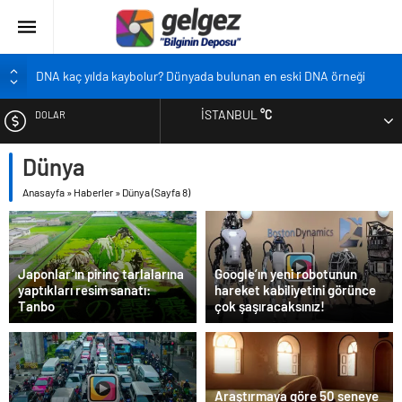
DNA kaç yılda kaybolur? Dünyada bulunan en eski DNA örneği
Pandemi bebekleri neden diğer bebeklerden farklı?
İSTANBUL
°C
DOLAR
Ekran karşısında zaman geçirmenin sonu: Ofis göz sendromu
Siyah çay içmek ölüm riskini azaltıyor
Dünya
EURO
Çocukların boyu artık önceden belirlenebilecek
Anasayfa
»
Haberler
»
Dünya
(Sayfa 8)
ALTIN
BIST
Japonlar’ın pirinç tarlalarına
Google’ın yeni robotunun
yaptıkları resim sanatı:
hareket kabiliyetini görünce
Tanbo
çok şaşıracaksınız!
Araştırmaya göre 50 seneye