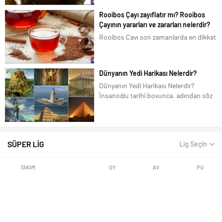
Bu yazımızda hindiba kahvesi nedir?
Rooibos Çayı zayıflatır mı? Rooibos
Hindiba kahvesi nerelerde bulunur?
Çayının yararları ve zararları nelerdir?
Hindiba kahvesi nasıl yapılır? Hindiba
Rooibos Çayı son zamanlarda en dikkat
kahvesinin sağlığa...
çeken bitkilerden biridir. İçinde kafein
olmayışı, antioksidan olarak zengin,
kendinden doğal şeker tadı olan
Dünyanın Yedi Harikası Nelerdir?
Rooibos Çayı, kalp, karaciğer ve beyin
Dünyanın Yedi Harikası Nelerdir?
üçlüsünü koruyucu özelliği ile...
İnsanoğlu tarihi boyunca, adından söz
ettirmek ve hatta tarih kitaplarında yer
almak için çeşitli eserler yapmışlardır.
Bu nedenledir ki, insanoğlunun en
büyük arzusu bir şeylerin daha iyisini...
SÜPER LİG
Lig Seçin
TAKIM
OY
AV
PU