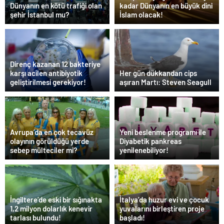
Dünyanın en kötü trafiği olan
kadar Dünyanın en büyük dini
şehir İstanbul mu?
İslam olacak!
Direnç kazanan 12 bakteriye
karşı acilen antibiyotik
Her gün dükkandan cips
geliştirilmesi gerekiyor!
aşıran Martı: Steven Seagull
Avrupa’da en çok tecavüz
Yeni beslenme programı ile
olayının görüldüğü yerde
Diyabetik pankreas
sebep mülteciler mi?
yenilenebiliyor!
İngiltere’de eski bir sığınakta
İtalya’da huzur evi ve çocuk
1,2 milyon dolarlık kenevir
yuvalarını birleştiren proje
tarlası bulundu!
başladı!