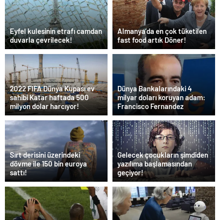
Eyfel kulesinin etrafı camdan
Almanya’da en çok tüketilen
duvarla çevrilecek!
fast food artık Döner!
2022 FIFA Dünya Kupası ev
Dünya Bankalarındaki 4
sahibi Katar haftada 500
milyar doları koruyan adam:
milyon dolar harcıyor!
Francisco Fernandez
Sırt derisini üzerindeki
Gelecek çocukların şimdiden
dövme ile 150 bin euroya
yazılıma başlamasından
sattı!
geçiyor!