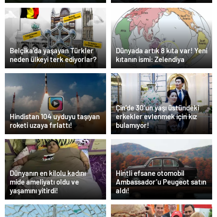
Belçika’da yaşayan Türkler
Dünyada artık 8 kıta var! Yeni
neden ülkeyi terk ediyorlar?
kıtanın ismi: Zelendiya
Çin’de 30’un yaşı üstündeki
Hindistan 104 uyduyu taşıyan
erkekler evlenmek için kız
roketi uzaya fırlattı!
bulamıyor!
Dünyanın en kilolu kadını
Hintli efsane otomobil
mide ameliyatı oldu ve
Ambassador’u Peugeot satın
yaşamını yitirdi!
aldı!