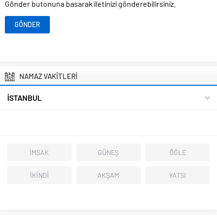
Gönder butonuna basarak iletinizi gönderebilirsiniz.
NAMAZ VAKİTLERİ
İSTANBUL
İMSAK
GÜNEŞ
ÖĞLE
İKİNDİ
AKŞAM
YATSI