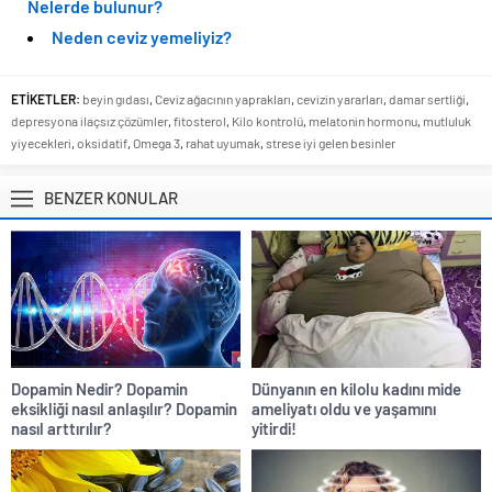
Nelerde bulunur?
Neden ceviz yemeliyiz?
ETİKETLER:
beyin gıdası
,
Ceviz ağacının yaprakları
,
cevizin yararları
,
damar sertliği
,
depresyona ilaçsız çözümler
,
fitosterol
,
Kilo kontrolü
,
melatonin hormonu
,
mutluluk
yiyecekleri
,
oksidatif
,
Omega 3
,
rahat uyumak
,
strese iyi gelen besinler
BENZER KONULAR
Dopamin Nedir? Dopamin
Dünyanın en kilolu kadını mide
eksikliği nasıl anlaşılır? Dopamin
ameliyatı oldu ve yaşamını
nasıl arttırılır?
yitirdi!