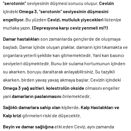
“serotonin”
seviyesinin düşmesi sonucu oluşur.
Cevizin
içindeki
Omega 3, “serotonin” seviyesinin düşmesini
engelliyor.
Bu yüzden
Cevizi, mutluluk yiyecekleri
listenize
mutlaka yazın.
(Depresyona karşı ceviz yenmeli mi?)
Damar hastalıkları
son zamanlarda gençlerde de oluşmaya
başladı. Damar içinde oluşan plaklar, damarın içini tıkamakta ve
organlara yeterli şekilde kan gitmemektedir. Yani kan basıncı
seviyeleri düşmektedir. Bunu bir sulama hortumunun içinden
su akarken, boruyu daraltarak anlayabilirsiniz. Su tazyikli
akarken, birden yavaş yavaş akmaya başlar. Cevizin içindeki
Omega 3 yağ asitleri
,
kolestrolün okside
olmasını engeller
yani
damarların paslanmasını
önlemektedir.
Sağlıklı damarlara sahip olan
kişilerde,
Kalp Hastalıkları ve
Kalp krizi
görmeleri riski de düşecektir.
Beyin ve damar sağlığına
etki eden Ceviz, aynı zamanda