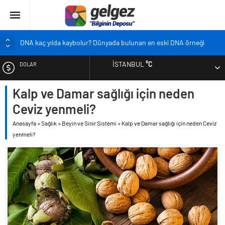
DNA kaç yılda kaybolur? Dünyada bulunan en eski DNA örneği
Pandemi bebekleri neden diğer bebeklerden farklı?
İSTANBUL
°C
DOLAR
Ekran karşısında zaman geçirmenin sonu: Ofis göz sendromu
Siyah çay içmek ölüm riskini azaltıyor
Kalp ve Damar sağlığı için neden
EURO
Çocukların boyu artık önceden belirlenebilecek
Ceviz yenmeli?
ALTIN
Anasayfa
»
Sağlık
»
Beyin ve Sinir Sistemi
»
Kalp ve Damar sağlığı için neden Ceviz
yenmeli?
BIST