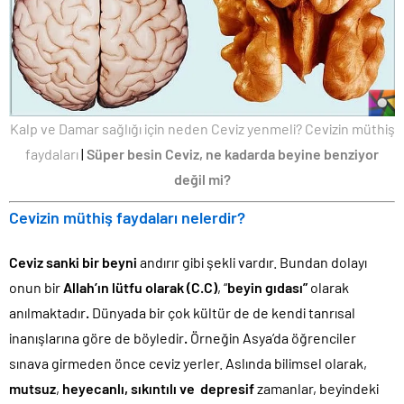
Kalp ve Damar sağlığı için neden Ceviz yenmeli? Cevizin müthiş
faydaları
|
Süper besin Ceviz, ne kadarda beyine benziyor
değil mi?
Cevizin müthiş faydaları nelerdir?
Ceviz sanki bir beyni
andırır gibi şekli vardır. Bundan dolayı
onun bir
Allah’ın lütfu olarak (C.C)
, “
beyin gıdası”
olarak
anılmaktadır
.
Dünyada bir çok kültür de de kendi tanrısal
inanışlarına göre de böyledir
.
Örneğin Asya’da öğrenciler
sınava girmeden önce ceviz yerler. Aslında bilimsel olarak,
mutsuz
,
heyecanlı, sıkıntılı ve depresif
zamanlar, beyindeki