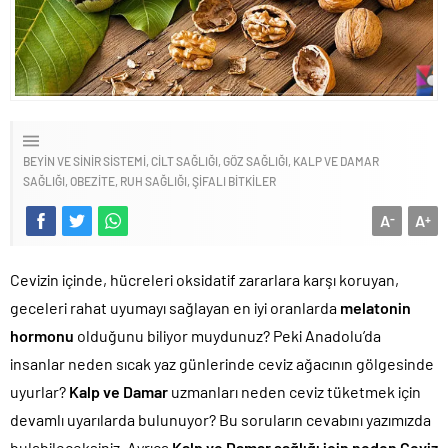
BEYIN VE SINIR SISTEMI
CILT SAĞLIĞI
GÖZ SAĞLIĞI
KALP VE DAMAR
SAĞLIĞI
OBEZITE
RUH SAĞLIĞI
ŞIFALI BITKILER
A
A
-
+
Cevizin içinde, hücreleri oksidatif zararlara karşı koruyan,
geceleri rahat uyumayı sağlayan en iyi oranlarda
melatonin
hormonu
olduğunu biliyor muydunuz? Peki Anadolu’da
insanlar neden sıcak yaz günlerinde ceviz ağacının gölgesinde
uyurlar?
Kalp ve Damar
uzmanları neden ceviz tüketmek için
devamlı uyarılarda bulunuyor? Bu soruların cevabını yazımızda
bulabileceksiniz. Ayrıca
Kalp ve Damar sağlığı için neden Ceviz