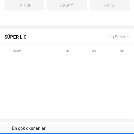
İKİNDİ
AKŞAM
YATSI
SÜPER LİG
Lig Seçin
TAKIM
OY
AV
PU
En çok okunanlar