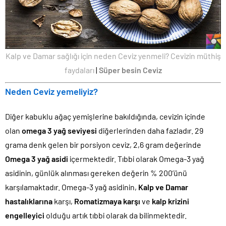
Kalp ve Damar sağlığı için neden Ceviz yenmeli? Cevizin müthiş
faydaları
|
Süper besin Ceviz
Neden Ceviz yemeliyiz?
Diğer kabuklu ağaç yemişlerine bakıldığında, cevizin içinde
olan
omega 3 yağ seviyesi
diğerlerinden daha fazladır. 29
grama denk gelen bir porsiyon ceviz, 2,6 gram değerinde
Omega 3 yağ asidi
içermektedir. Tıbbi olarak Omega-3 yağ
asidinin, günlük alınması gereken değerin % 200’ünü
karşılamaktadır. Omega-3 yağ asidinin,
Kalp ve Damar
hastalıklarına
karşı,
Romatizmaya karşı
ve
kalp krizini
engelleyici
olduğu artık tıbbi olarak da bilinmektedir.