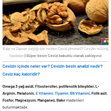
Kalp ve Damar sağlığı için neden Ceviz yenmeli? Cevizin müthiş
faydaları
|
Süper besin Cevizi kabuklu olarak saklayınız
Cevizin içinde neler var? Cevizin besin analizi nedir?
Ceviz kaç kaloridir?
Omega 3 yağ asidi, Fitosteroller, polifenolik bileşikler, L-
Arginin, Melatonin
,
E Vitamini
,
Tiyamin
,
B6 Vitamini
,
Folik asit
,
Fosfor, Magnezyum, Manganez, Bakır
madenleri
bulunmaktadır.