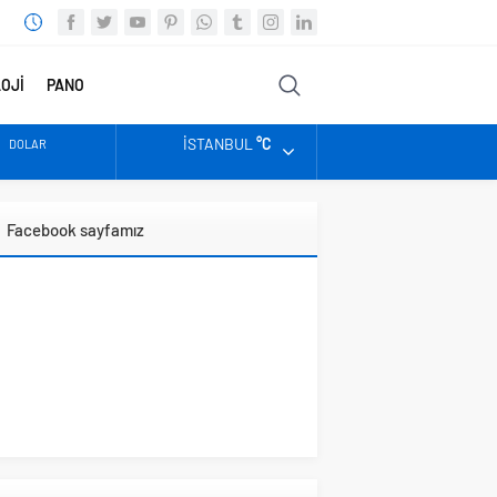
OJİ
PANO
FOTO
VİDEO
DİĞER
İSTANBUL
°C
DOLAR
EURO
Facebook sayfamız
ALTIN
BIST