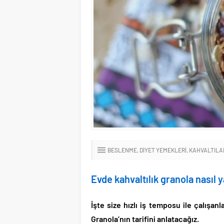
BESLENME
DIYET YEMEKLERI
KAHVALTILA
Evde kahvaltılık granola nasıl y
İşte size hızlı iş temposu ile çalışanl
Granola’nın tarifini anlatacağız.