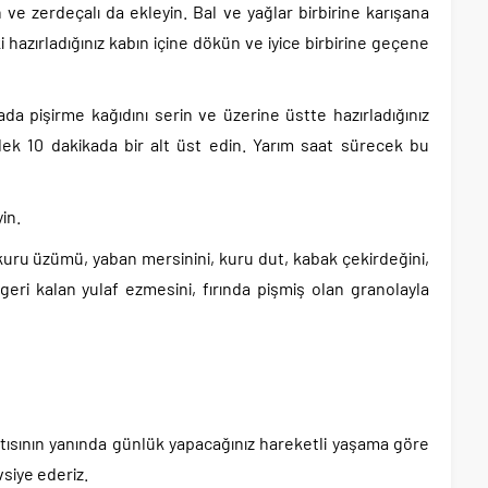
ın ve zerdeçalı da ekleyin. Bal ve yağlar birbirine karışana
i hazırladığınız kabın içine dökün ve iyice birbirine geçene
 yada pişirme kağıdını serin ve üzerine üstte hazırladığınız
 dek 10 dakikada bir alt üst edin. Yarım saat sürecek bu
in.
, kuru üzümü, yaban mersinini, kuru dut, kabak çekirdeğini,
ri kalan yulaf ezmesini, fırında pişmiş olan granolayla
ltısının yanında günlük yapacağınız hareketli yaşama göre
vsiye ederiz.