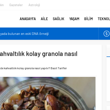
lın
Gazeteler
Astroloji
ANASAYFA
AİLE
SAĞLIK
YAŞAM
BİLİM
TEKNOL
nyada bulunan en eski DNA örneği
er bebeklerden farklı?
irmenin sonu: Ofis göz sendromu
hvaltılık kolay granola nasıl
azaltıyor
en belirlenebilecek
e kahvaltılık kolay granola nasıl yapılır? Basit Tarifler