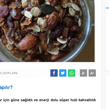
A
A
-
+
R
ZAYIFLAMA
apılır?
ar için güne sağlıklı ve enerji dolu süper hızlı kahvaltılık