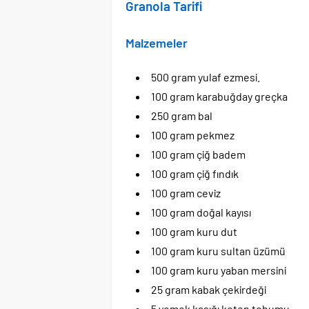
Granola Tarifi
Malzemeler
500 gram yulaf ezmesi.
100 gram karabuğday greçka
250 gram bal
100 gram pekmez
100 gram çiğ badem
100 gram çiğ fındık
100 gram ceviz
100 gram doğal kayısı
100 gram kuru dut
100 gram kuru sultan üzümü
100 gram kuru yaban mersini
25 gram kabak çekirdeği
5 yemek kaşığı keten tohumu