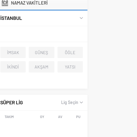
NAMAZ VAKİTLERİ
İSTANBUL
İMSAK
GÜNEŞ
ÖĞLE
İKİNDİ
AKŞAM
YATSI
SÜPER LİG
Lig Seçin
TAKIM
OY
AV
PU