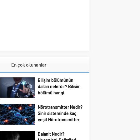
En çok okunanlar
Bilişim bölümünün
dalları nelerdir? Bilişim
bölümü hangi
meslekleri içerir?
Bilişim; bundan böyle
Nörotransmitter Nedir?
özellikle gençlerin en çok
Sinir sisteminde kaç
ilgilendiği ve merak
çeşit Nörotransmitter
duyduğu konular arasına
var?
girmiştir. Bizim de
Bilim dünyası beyindeki
Balanit Nedir?
tavsiyemiz kesinlikle bu
organik karmaşık yapıyı