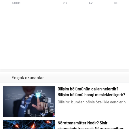
TAKIM
OY
AV
PU
En çok okunanlar
Bilişim bölümünün dalları nelerdir?
Bilişim bölümü hangi meslekleri içerir?
Bilişim; bundan böyle özellikle gençlerin
en çok ilgilendiği ve merak duyduğu
konular arasına girmiştir. Bizim de
tavsiyemiz kesinlikle bu yöndedir. Artık
Nörotransmitter Nedir? Sinir
en basit bir şeyi bile akıllı telefonlarımız
sisteminde kaç çeşit Nörotransmitter