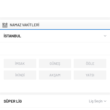
NAMAZ VAKİTLERİ
İSTANBUL
İMSAK
GÜNEŞ
ÖĞLE
İKİNDİ
AKŞAM
YATSI
SÜPER LİG
Lig Seçin