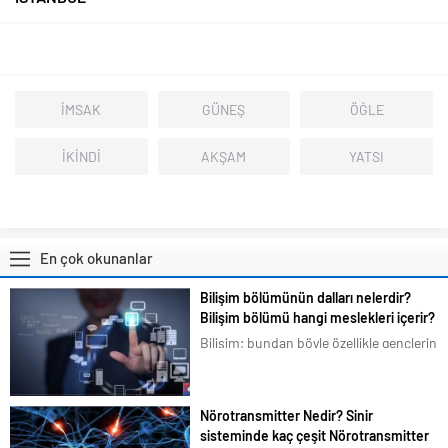
İMSAK
GÜNEŞ
ÖĞLE
İKİNDİ
AKŞAM
YATSI
En çok okunanlar
Bilişim bölümünün dalları nelerdir?
Bilişim bölümü hangi meslekleri içerir?
Bilişim; bundan böyle özellikle gençlerin
en çok ilgilendiği ve merak duyduğu
konular arasına girmiştir. Bizim de
tavsiyemiz kesinlikle bu yöndedir. Artık
Nörotransmitter Nedir? Sinir
en basit bir şeyi bile akıllı telefonlarımız
sisteminde kaç çeşit Nörotransmitter
üzerindeki uygulamalardan...