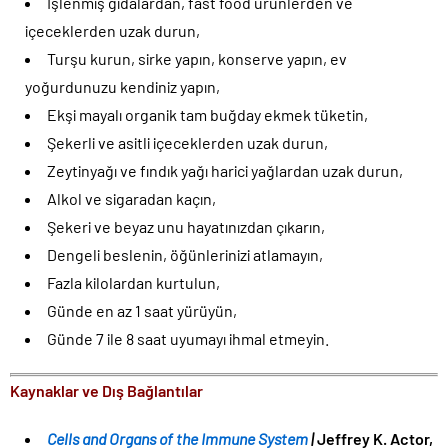
İşlenmiş gıdalardan, fast food ürünlerden ve
içeceklerden uzak durun,
Turşu kurun, sirke yapın, konserve yapın, ev
yoğurdunuzu kendiniz yapın,
Ekşi mayalı organik tam buğday ekmek tüketin,
Şekerli ve asitli içeceklerden uzak durun,
Zeytinyağı ve fındık yağı harici yağlardan uzak durun,
Alkol ve sigaradan kaçın,
Şekeri ve beyaz unu hayatınızdan çıkarın,
Dengeli beslenin, öğünlerinizi atlamayın,
Fazla kilolardan kurtulun,
Günde en az 1 saat yürüyün,
Günde 7 ile 8 saat uyumayı ihmal etmeyin.
Kaynaklar ve Dış Bağlantılar
Cells and Organs of the Immune System
|
Jeffrey K. Actor,