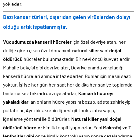
yok eder.
Bazı kanser türleri, dışarıdan gelen virüslerden dolayı
olduğu artık ispatlanmıştır.
Vücudumuzda kanserli hücreler
için özel devriye atan, her
deliğe giren çıkan özel donanımlı
natural killer
yani
doğal
öldürücü
hücreler bulunmaktadır. Bir nevi öncü kuvvetlerdir.
Mahalle bekçisi gibi devriye atar. Devriye anında yakaladığı
kanserli hücreleri anında infaz ederler. Bunlar için mesai saati
yoktur. İşi ise her gün her saat her dakika her saniye toplamda
binlerce kez tekrarlı devriye atarlar.
Kanserli hücreyi
yakaladıkları
an onların hücre yapısını bozup, adeta zehirleyip
patlatırlar. Aynı bir akrebin iğnesi gibi nokta atışı yapıp,
iğneleme yöntemi ile öldürürler.
Natural killer yani doğal
öldürücü hücreler
kimlik tespiti yapmazlar. Yani
Makrofaj ve T
lenfositler gibi
önce kimlik kontrolü yapıp sonra cezalandırma