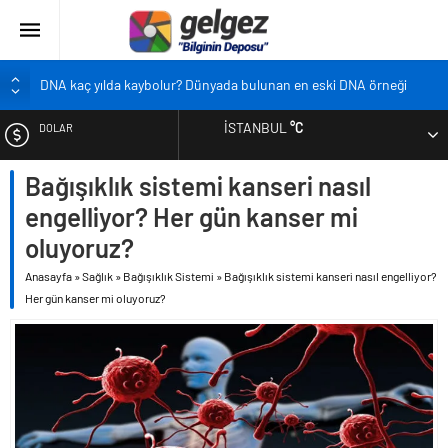
DNA kaç yılda kaybolur? Dünyada bulunan en eski DNA örneği
Pandemi bebekleri neden diğer bebeklerden farklı?
İSTANBUL
°C
DOLAR
Ekran karşısında zaman geçirmenin sonu: Ofis göz sendromu
Siyah çay içmek ölüm riskini azaltıyor
Bağışıklık sistemi kanseri nasıl
EURO
Çocukların boyu artık önceden belirlenebilecek
engelliyor? Her gün kanser mi
ALTIN
oluyoruz?
Anasayfa
»
Sağlık
»
Bağışıklık Sistemi
»
Bağışıklık sistemi kanseri nasıl engelliyor?
BIST
Her gün kanser mi oluyoruz?