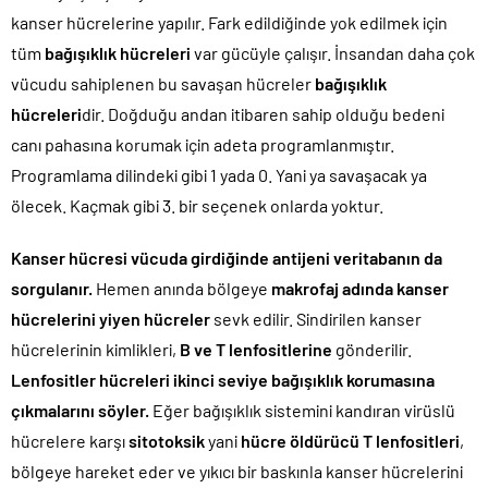
kanser hücrelerine yapılır. Fark edildiğinde yok edilmek için
tüm
bağışıklık hücreleri
var gücüyle çalışır. İnsandan daha çok
vücudu sahiplenen bu savaşan hücreler
bağışıklık
hücreleri
dir. Doğduğu andan itibaren sahip olduğu bedeni
canı pahasına korumak için adeta programlanmıştır.
Programlama dilindeki gibi 1 yada 0. Yani ya savaşacak ya
ölecek. Kaçmak gibi 3. bir seçenek onlarda yoktur.
Kanser hücresi vücuda girdiğinde antijeni veritabanın da
sorgulanır.
Hemen anında bölgeye
makrofaj adında kanser
hücrelerini yiyen hücreler
sevk edilir. Sindirilen kanser
hücrelerinin kimlikleri,
B ve T lenfositlerine
gönderilir.
Lenfositler hücreleri ikinci seviye bağışıklık korumasına
çıkmalarını söyler.
Eğer bağışıklık sistemini kandıran virüslü
hücrelere karşı
sitotoksik
yani
hücre öldürücü T lenfositleri
,
bölgeye hareket eder ve yıkıcı bir baskınla kanser hücrelerini