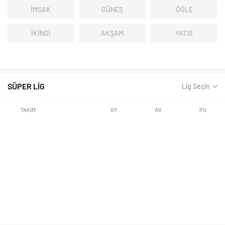
İMSAK
GÜNEŞ
ÖĞLE
İKİNDİ
AKŞAM
YATSI
SÜPER LİG
Lig Seçin
TAKIM
OY
AV
PU