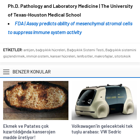
Ph.D. Pathology and Laboratory Medicine | The University
of Texas-Houston Medical School
FDA | Assay predicts ability of mesenchymal stromal cells
to suppress immune system activity
ETİKETLER:
antijen
,
bağışıklık hücreleri
,
Bağışıklık Sistemi Testi
,
Bağışıklık sistemini
güçlendirmek
,
immün sistem
,
kanser hücreleri
,
lenfositler
,
makrofajlar
,
sitotoksik
BENZER KONULAR
Ekmek ve Patates çok
Volkswagen’in gelecekteki tek
kızartıldığında kanserojen
tuşlu arabası: VW Sedric
madde üretiyor!