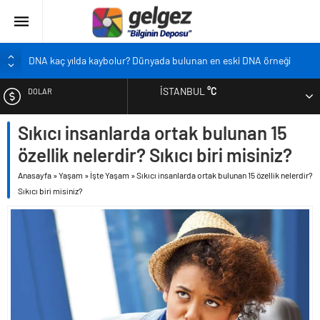
DNA kaç yılda kaybolur? Dünyada bulunan en eski DNA örneği
Pandemi bebekleri neden diğer bebeklerden farklı?
İSTANBUL
°C
DOLAR
Ekran karşısında zaman geçirmenin sonu: Ofis göz sendromu
Siyah çay içmek ölüm riskini azaltıyor
Sıkıcı insanlarda ortak bulunan 15
EURO
Çocukların boyu artık önceden belirlenebilecek
özellik nelerdir? Sıkıcı biri misiniz?
ALTIN
Anasayfa
»
Yaşam
»
İşte Yaşam
»
Sıkıcı insanlarda ortak bulunan 15 özellik nelerdir?
Sıkıcı biri misiniz?
BIST