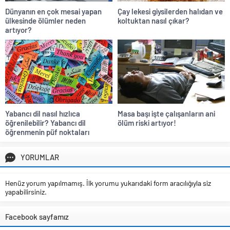
Dünyanın en çok mesai yapan
Çay lekesi giysilerden halıdan ve
ülkesinde ölümler neden
koltuktan nasıl çıkar?
artıyor?
Yabancı dil nasıl hızlıca
Masa başı işte çalışanların ani
öğrenilebilir? Yabancı dil
ölüm riski artıyor!
öğrenmenin püf noktaları
YORUMLAR
Henüz yorum yapılmamış. İlk yorumu yukarıdaki form aracılığıyla siz
yapabilirsiniz.
Facebook sayfamız