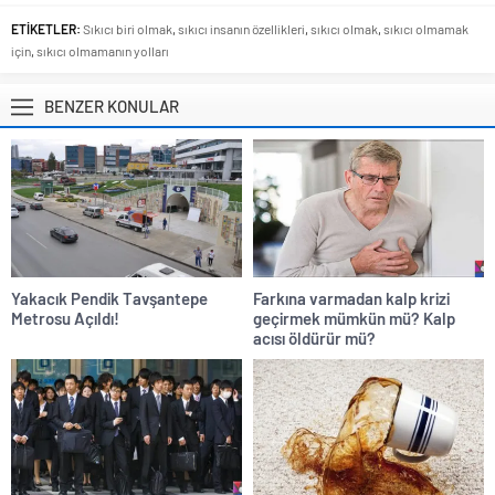
ETİKETLER:
Sıkıcı biri olmak
,
sıkıcı insanın özellikleri
,
sıkıcı olmak
,
sıkıcı olmamak
için
,
sıkıcı olmamanın yolları
BENZER KONULAR
Yakacık Pendik Tavşantepe
Farkına varmadan kalp krizi
Metrosu Açıldı!
geçirmek mümkün mü? Kalp
acısı öldürür mü?