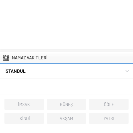
NAMAZ VAKİTLERİ
İSTANBUL
İMSAK
GÜNEŞ
ÖĞLE
İKİNDİ
AKŞAM
YATSI