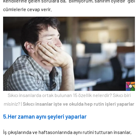
kendilerine gelen sorulara da, “Bilmiyorum, sanırım öyledir” gibi
cümlelerle cevap verir.
Sıkıcı insanlarda ortak bulunan 15 özellik nelerdir? Sıkıcı biri
misiniz? |
Sıkıcı insanlar işte ve okulda hep rutin işleri yaparlar
5.Her zaman aynı şeyleri yaparlar
İş çıkışlarında ve haftasonlarında aynı rutini tutturan insanlar,