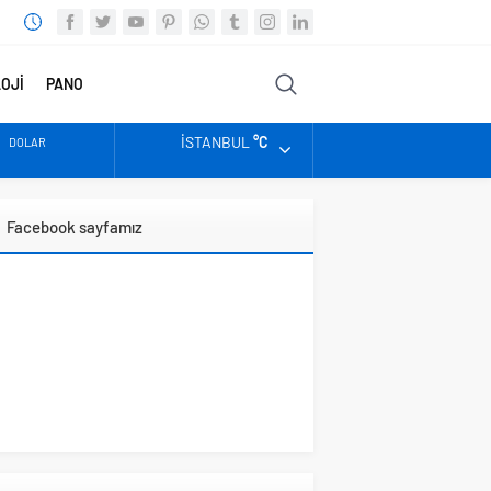
OJİ
PANO
FOTO
VİDEO
DİĞER
İSTANBUL
°C
DOLAR
EURO
Facebook sayfamız
ALTIN
BIST