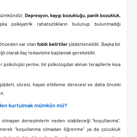
e mümkündür.
Depresyon, kaygı bozukluğu, panik bozukluk,
a psikiyatrik rahatsızlıkların bulunup bulunmadığı
 önceden var olan
fobik belirtiler
şiddetlenebilir. Başka bir
ağlı olarak ilaç tedavisine başlamak gerekebilir.
 psikolojisi yerine, bir psikologdan alınan terapilerle kısa
 şiddeti, süresi, hayatı etkileme derecesi ve daha önceki
ır.
erden kurtulmak mümkün mü?
oş olmayan deneyimlerin neden olabileceği “koşullanma”,
enerek “koşullanma olmadan öğrenme” ya da çocukluk