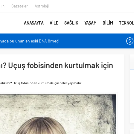
lın
Gazeteler
Astroloji
ANASAYFA
AİLE
SAĞLIK
YAŞAM
BİLİM
TEKNOL
nyada bulunan en eski DNA örneği
er bebeklerden farklı?
irmenin sonu: Ofis göz sendromu
mı? Uçuş fobisinden kurtulmak için
azaltıyor
en belirlenebilecek
talık mı? Uçuş fobisinden kurtulmak için neler yapmalı?