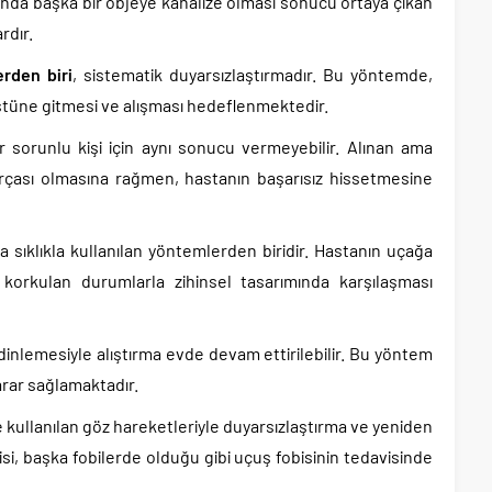
dışında başka bir objeye kanalize olması sonucu ortaya çıkan
rdır.
rden biri
, sistematik duyarsızlaştırmadır. Bu yöntemde,
tüne gitmesi ve alışması hedeflenmektedir.
sorunlu kişi için aynı sonucu vermeyebilir. Alınan ama
parçası olmasına rağmen, hastanın başarısız hissetmesine
 sıklıkla kullanılan yöntemlerden biridir. Hastanın uçağa
e korkulan durumlarla zihinsel tasarımında karşılaşması
inlemesiyle alıştırma evde devam ettirilebilir. Bu yöntem
rar sağlamaktadır.
kullanılan göz hareketleriyle duyarsızlaştırma ve yeniden
si, başka fobilerde olduğu gibi uçuş fobisinin tedavisinde