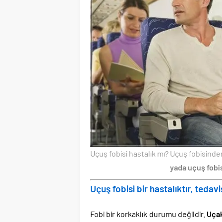
Uçuş fobisi hastalık mı? Uçuş fobisinde
yada uçuş fobis
Uçuş fobisi bir hastalıktır, teda
Fobi bir korkaklık durumu değildir.
Uçak