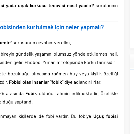
si yada uçak korkusu tedavisi nasıl yapılır?
sorularının
fobisinden kurtulmak için neler yapmalı?
nedir
? sorusunun cevabını verelim.
 bireyin gündelik yaşamını olumsuz yönde etkilemesi hali.
nden gelir. Phobos, Yunan mitolojisinde korku tanrısıdır.
ete bozukluğu olmasına rağmen huy veya kişilik özelliği
zdır.
Fobisi olan insanlar “fobik”
diye adlandırılırlar.
 25 arasında
Fobik
olduğu tahmin edilmektedir. Özellikle
 olduğu saptandı.
lanmayan kişilerde de fobi vardır. Bu fobiye
Uçuş fobisi