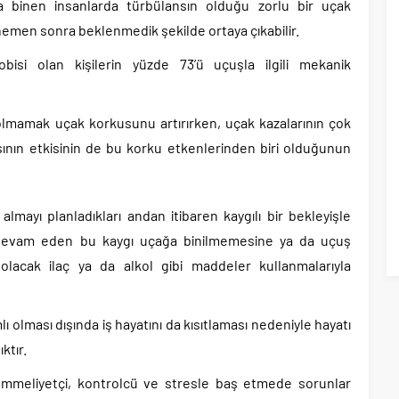
kla binen insanlarda türbülansın olduğu zorlu bir uçak
emen sonra beklenmedik şekilde ortaya çıkabilir.
bisi olan kişilerin yüzde 73’ü uçuşla ilgili mekanik
i olmamak uçak korkusunu artırırken, uçak kazalarının çok
asının etkisinin de bu korku etkenlerinden biri olduğunun
almayı planladıkları andan itibaren kaygılı bir bekleyişle
k devam eden bu kaygı uçağa binilmemesine ya da uçuş
 olacak ilaç ya da alkol gibi maddeler kullanmalarıyla
lı olması dışında iş hayatını da kısıtlaması nedeniyle hayatı
ktır.
ükemmeliyetçi, kontrolcü ve stresle baş etmede sorunlar