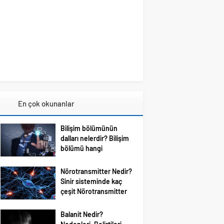
En çok okunanlar
Bilişim bölümünün
dalları nelerdir? Bilişim
bölümü hangi
meslekleri içerir?
Bilişim; bundan böyle
Nörotransmitter Nedir?
özellikle gençlerin en çok
Sinir sisteminde kaç
ilgilendiği ve merak
çeşit Nörotransmitter
duyduğu konular arasına
var?
girmiştir. Bizim de
Bilim dünyası beyindeki
Balanit Nedir?
tavsiyemiz kesinlikle bu
organik karmaşık yapıyı