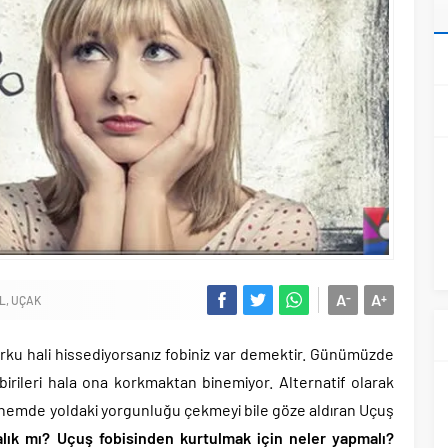
A
A
-
+
L
UÇAK
korku hali hissediyorsanız fobiniz var demektir. Günümüzde
 birileri hala ona korkmaktan binemiyor. Alternatif olarak
emde yoldaki yorgunluğu çekmeyi bile göze aldıran Uçuş
alık mı? Uçuş fobisinden kurtulmak için neler yapmalı?