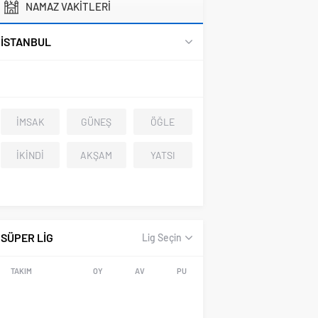
NAMAZ VAKİTLERİ
İSTANBUL
İMSAK
GÜNEŞ
ÖĞLE
İKİNDİ
AKŞAM
YATSI
SÜPER LİG
Lig Seçin
TAKIM
OY
AV
PU