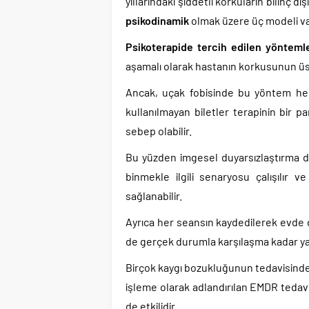
yıllarındaki şiddetli korkuların bilinç 
psikodinamik
olmak üzere üç modeli va
Psikoterapide tercih edilen yöntemle
aşamalı olarak hastanın korkusunun üs
Ancak, uçak fobisinde bu yöntem her 
kullanılmayan biletler terapinin bir 
sebep olabilir.
Bu yüzden imgesel duyarsızlaştırma da
binmekle ilgili senaryosu çalışılır v
sağlanabilir.
Ayrıca her seansın kaydedilerek evde d
de gerçek durumla karşılaşma kadar ya
Birçok kaygı bozukluğunun tedavisinde 
işleme olarak adlandırılan EMDR tedavi
de etkilidir.