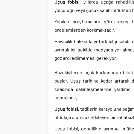
Uçuş fobisi
, yıllarca uçağa rahatlı
yolculuğu veya çocuk sahibi olduktan h
Yapılan araştırmalara göre, uçuş fo
problemlerden korkmaktadır.
Havacılık hakkında yeterli bilgi sahib
ayrıntılı bir şekilde medyada yer alm
göz ardı edilmemesi gerekiyor.
Bazı kişilerde uçak korkusunun bileti 
başlar. Uçuş tarihine kadar artara
sırasında sakinleşmelerine yardımcı
sonuçlanır.
Uçuş fobisi,
tatillerin karayoluna bağım
oldukça olumsuz etkileyen bir rahatsızlı
Uçuş fobisi, genellikle ayrıntıcı, m