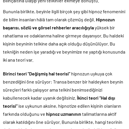
bilinçaltına ulaşıp yeni telkinler ekmeye dönüştü.
Bununla birlikte, beyinle ilgili birçok şey gibi hipnoz fenomenini
de bilim insanları hâlâ tam olarak çözmüş değil.
Hipnozun
başarısı, sözlü ve görsel rehberler aracılığıyla
yüksek bir
rahatlama ve odaklanma haline girmeye dayanıyor. Bu haldeki
kişinin beyninin telkine daha açık olduğu düşünülüyor. Bu
tekniğin neden işe yaradığı ve beynimize ne yaptığı konusunda
iki ana teori var.
Birinci teori “Değişmiş hal teorisi”
hipnozun uykuya çok
benzediğini öne sürüyor: Transa benzer bir haldeyken beynin
süreçleri farklı çalışıyor ama telkini benimsediğinizi
kabullenecek kadar uyanık değilsiniz.
İkinci teori “Hal dışı
teorisi”
ise uykunun aksine, hipnotize edilen kişinin olanların
farkında olduğunu ve
hipnoz uzmanının
talimatlarına aktif
olarak katıldığını öne sürüyor. Bununla birlikte, hangi teorinin