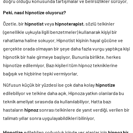
doğru olduğu konusunda tartışmalar ve belirsizlikler sürüyor.
Peki, nasıl hipnotize oluyoruz?
Özetle, bir
hipnotist
veya
hipnoterapist
, sözlü telkinler
(genellikle uykuyla ilgili benzetmeler) kullanarak kişiyi bir
rahatlama haline sokuyor. Hipnotist kişinin hayal gücüne ve
gerçekte orada olmayan bir şeye daha fazla vurgu yaptıkça kişi
hipnotik bir hale girmeye başlıyor. Bununla birlikte, herkes
hipnotize edilemiyor. Bazı kişileri tüm hipnoz tekniklerine
bağışık ve hiçbirine tepki vermiyorlar.
Nüfusun küçük bir yüzdesi ise çok daha kolay
hipnotize
edilebiliyor ve telkine daha açık. Hipnoza yatkın olanlarda bu
teknik ameliyat sırasında da kullanılabiliyor. Hatta bazı
hastaların
hipnoz
sonrası telkinlere de yanıt verdiği, verilen bir
talimatı yıllar sonra uygulayabildikleri biliniyor.
Hipnotize
edilebilen çoğunluk içinde yer alanlar için
hipnoz bir