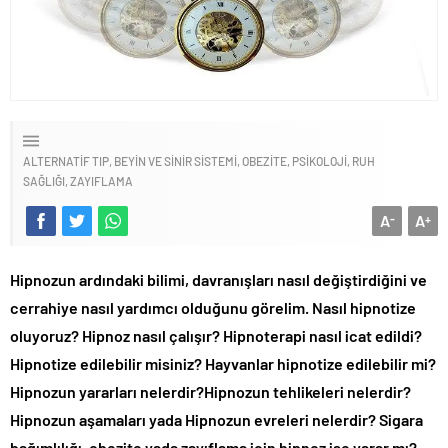
ALTERNATIF TIP
BEYIN VE SINIR SISTEMI
OBEZITE
PSIKOLOJI
RUH
SAĞLIĞI
ZAYIFLAMA
A
A
-
+
Hipnozun ardındaki bilimi, davranışları nasıl değiştirdiğini ve
cerrahiye nasıl yardımcı olduğunu görelim. Nasıl hipnotize
oluyoruz? Hipnoz nasıl çalışır? Hipnoterapi nasıl icat edildi?
Hipnotize edilebilir misiniz? Hayvanlar hipnotize edilebilir mi?
Hipnozun yararları nelerdir?Hipnozun tehlikeleri nelerdir?
Hipnozun aşamaları yada Hipnozun evreleri nelerdir? Sigara
bağımlılığı, obezite yada zayıflama için hipnoz işe yarar mı?