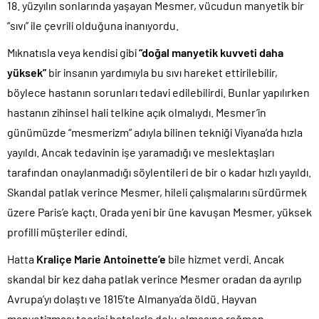
18. yüzyılın sonlarında yaşayan Mesmer, vücudun manyetik bir
“sıvı” ile çevrili olduğuna inanıyordu.
Mıknatısla veya kendisi gibi
“doğal manyetik kuvveti daha
yüksek”
bir insanın yardımıyla bu sıvı hareket ettirilebilir,
böylece hastanın sorunları tedavi edilebilirdi. Bunlar yapılırken
hastanın zihinsel hali telkine açık olmalıydı. Mesmer’in
günümüzde “mesmerizm” adıyla bilinen tekniği Viyana’da hızla
yayıldı. Ancak tedavinin işe yaramadığı ve meslektaşları
tarafından onaylanmadığı söylentileri de bir o kadar hızlı yayıldı.
Skandal patlak verince Mesmer, hileli çalışmalarını sürdürmek
üzere Paris’e kaçtı. Orada yeni bir üne kavuşan Mesmer, yüksek
profilli müşteriler edindi.
Hatta
Kraliçe Marie Antoinette’e
bile hizmet verdi. Ancak
skandal bir kez daha patlak verince Mesmer oradan da ayrılıp
Avrupa’yı dolaştı ve 1815’te Almanya’da öldü. Hayvan
manyetizması teorisi hatalarla dolu olmasına rağmen