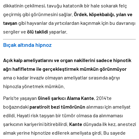
dikkatinin çekilmesi, tavuğu katatonik bir hale sokarak felç
geçirmiş gibi görünmesini sağlar.
Ördek, köpekbalığı, yılan ve
tavşan
gibi hayvanlar da yırtıcılardan kaçınmak için bu davranışı
sergiler ve
ölü taklidi
yaparlar.
Bıçak altında hipnoz
Açık kalp ameliyatlarını ve organ nakillerini sadece hipnotik
ağrı hafifletme ile gerçekleştirmek mümkün görünmüyor
ama o kadar invaziv olmayan ameliyatlar sırasında ağrıyı
hipnozla yönetmek mümkün.
Paris’te yaşayan
Gineli şarkıcı Alama Kante
, 2014’te
boğazındaki
paratiroit bezi tümörünün
alınması için ameliyat
edildi. Hayati risk taşıyan bir tümör olmasa da alınmaması
şarkıcının kariyerini bitirebilirdi.
Kante
dünyada ilk kez, anestezi
almak yerine hipnotize edilerek ameliyata girdi. Bu sayede