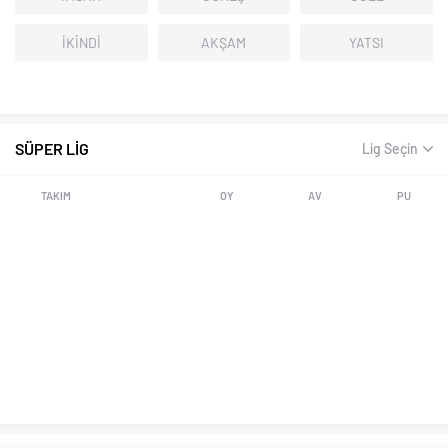
İKİNDİ
AKŞAM
YATSI
SÜPER LİG
Lig Seçin
TAKIM
OY
AV
PU