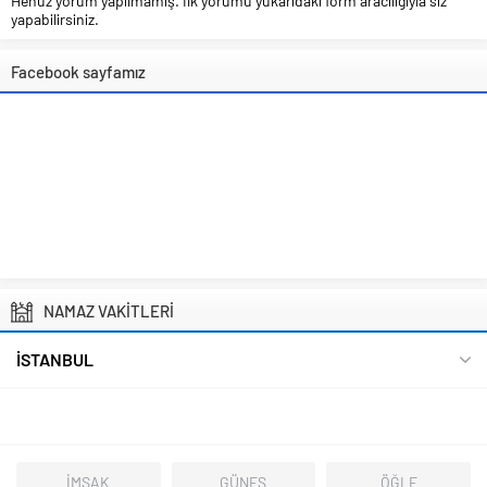
Henüz yorum yapılmamış. İlk yorumu yukarıdaki form aracılığıyla siz
yapabilirsiniz.
Facebook sayfamız
NAMAZ VAKİTLERİ
İSTANBUL
İMSAK
GÜNEŞ
ÖĞLE