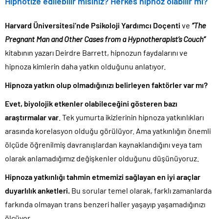
Hipnotize edilebilir misiniz? Herkes hipnoz olabilir mi?
Harvard Üniversitesi’nde Psikoloji Yardımcı Doçenti
ve
“The
Pregnant Man and Other Cases from a Hypnotherapist’s Couch”
kitabının yazarı Deirdre Barrett, hipnozun faydalarını ve
hipnoza kimlerin daha yatkın olduğunu anlatıyor.
Hipnoza yatkın olup olmadığınızı belirleyen faktörler var mı?
Evet, biyolojik etkenler olabileceğini gösteren bazı
araştırmalar var
. Tek yumurta ikizlerinin hipnoza yatkınlıkları
arasında korelasyon olduğu görülüyor. Ama yatkınlığın önemli
ölçüde öğrenilmiş davranışlardan kaynaklandığını veya tam
olarak anlamadığımız değişkenler olduğunu düşünüyoruz.
Hipnoza yatkınlığı tahmin etmemizi sağlayan en iyi araçlar
duyarlılık anketleri.
Bu sorular temel olarak, farklı zamanlarda
farkında olmayan trans benzeri haller yaşayıp yaşamadığınızı
ölçüyor.