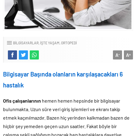
BILGISAYARLAR
İŞTE YAŞAM
ORTOPEDI
A
A
-
+
Bilgisayar Başında olanların karşılaşacakları 6
hastalık
Ofis çalışanlarının
hemen hemen hepsinde bir bilgisayar
bulunmakta. Uzun süre veri giriş işlemleri ve ekranı takip
etmek kaçınılmazdır. Bazen hiç yerinden kalkmadan bazen de
hiçbir şey yemeden geçen uzun saatler. Fakat böyle bir
çalışma şekli sağlığınızı bozacak bazı hastalıklara davetiye