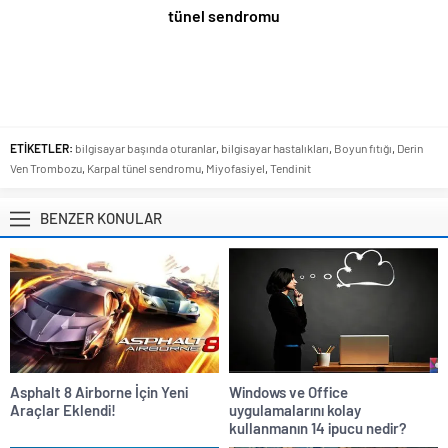
tünel sendromu
ETİKETLER:
bilgisayar başında oturanlar
,
bilgisayar hastalıkları
,
Boyun fıtığı
,
Derin
Ven Trombozu
,
Karpal tünel sendromu
,
Miyofasiyel
,
Tendinit
BENZER KONULAR
Asphalt 8 Airborne İçin Yeni
Windows ve Office
Araçlar Eklendi!
uygulamalarını kolay
kullanmanın 14 ipucu nedir?