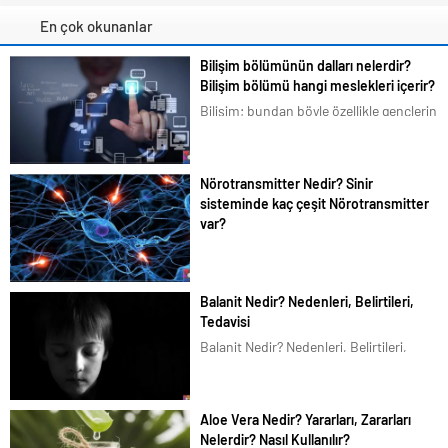
En çok okunanlar
Bilişim bölümünün dalları nelerdir?
Bilişim bölümü hangi meslekleri içerir?
Bilişim; bundan böyle özellikle gençlerin
en çok ilgilendiği ve merak duyduğu
konular arasına girmiştir. Bizim de
tavsiyemiz kesinlikle bu yöndedir. Artık
Nörotransmitter Nedir? Sinir
en basit bir şeyi bile akıllı telefonlarımız
sisteminde kaç çeşit Nörotransmitter
üzerindeki uygulamalardan...
var?
Bilim dünyası beyindeki organik
karmaşık yapıyı halen çözemedi.
Beyinde ilginç olan ise sinir ağlarının
Balanit Nedir? Nedenleri, Belirtileri,
kablosuz olarak birbirleriyle elektrik
Tedavisi
sinyalleri üzerinden haberleşiyor. Sinir
Balanit Nedir? Nedenleri, Belirtileri,
haberleşmesinin temel taşı ise
Tedavisi Erkek hastalıklarından olan
yazımızın
Balanit, dünya genelinde her 20 erkekte
konusu Nörotransmitterlerdir. Bu
1 görülen ciddi bir rahatsızlıktır. Birleşik
minik...
Aloe Vera Nedir? Yararları, Zararları
Krallık Ulusal Sağlık Servisi (National
Nelerdir? Nasıl Kullanılır?
Health Service UK)’a göre üroloji