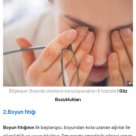
Bilgisayar Başında olanların karşılaşacakları 6 hastalık
|
Göz
Bozuklukları
2.Boyun fıtığı
Boyun fıtığının
ilk başlangıcı, boyundan kola uzanan ağrılar ile
güçsüzlük ve uyuşukluktur. Omurgada amortisör görevi yapan