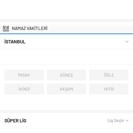
NAMAZ VAKİTLERİ
İSTANBUL
İMSAK
GÜNEŞ
ÖĞLE
İKİNDİ
AKŞAM
YATSI
SÜPER LİG
Lig Seçin