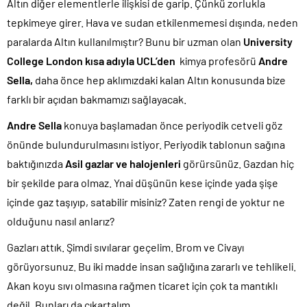
Altın diğer elementlerle ilişkisi de garip. Çünkü zorlukla
tepkimeye girer. Hava ve sudan etkilenmemesi dışında, neden
paralarda Altın kullanılmıştır? Bunu bir uzman olan
University
College London kısa adıyla UCL’den
kimya profesörü
Andre
Sella,
daha önce hep aklımızdaki kalan Altın konusunda bize
farklı bir açıdan bakmamızı sağlayacak.
Andre Sella
konuya başlamadan önce periyodik cetveli göz
önünde bulundurulmasını istiyor. Periyodik tablonun sağına
baktığınızda
Asil gazlar ve halojenleri
görürsünüz. Gazdan hiç
bir şekilde para olmaz. Ynai düşünün kese içinde yada şişe
içinde gaz taşıyıp, satabilir misiniz? Zaten rengi de yoktur ne
olduğunu nasıl anlarız?
Gazları attık. Şimdi sıvılarar geçelim. Brom ve Civayı
görüyorsunuz. Bu iki madde insan sağlığına zararlı ve tehlikeli.
Akan koyu sıvı olmasına rağmen ticaret için çok ta mantıklı
değil. Bunları da çıkartalım.