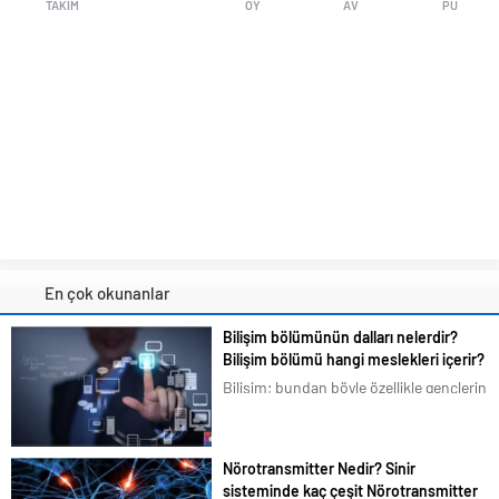
TAKIM
OY
AV
PU
En çok okunanlar
Bilişim bölümünün dalları nelerdir?
Bilişim bölümü hangi meslekleri içerir?
Bilişim; bundan böyle özellikle gençlerin
en çok ilgilendiği ve merak duyduğu
konular arasına girmiştir. Bizim de
tavsiyemiz kesinlikle bu yöndedir. Artık
Nörotransmitter Nedir? Sinir
en basit bir şeyi bile akıllı telefonlarımız
sisteminde kaç çeşit Nörotransmitter
üzerindeki uygulamalardan...