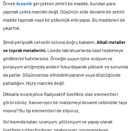
Örnek
Arsenik
gerçekten zehirli bir madde, bundan para
yapmak çokta mantıklı değil. Düşünün elde devamlı bir zehirli
madde taşımak nasıl bir psikolojik etki yapar. Bu maddeleri de
çıkarttık.
Şimdi periyodik cetvelin soluna doğru bakalım.
Alkali metaller
ve toprak metallerini,
Lisede labratuarlarda nasıl tepkimeye
girdiklerini hatırlarsınız. Örneğin suyun içine sodyum ve
potasyum attığınızda aniden fokurdayarak yükselir ve sonunda
da patlar. Düşünsenize elinizdeki paranın suya düştüğünde
patladığını. Hiçte mantıklı değil.
Dikkatle inceleyince Radyoaktif özellikte olan elementleri
görürsünüz. Kanserojen bir malzemeyi devamlı cebinizde taşır
mısınız? Bu tip elementleri de eliyoruz.
Sol kısımda kalan, uranyum, plütonyum ve yapay olarak
üretilmiş rutherfordyum, seaboryum, ununpentiyum,