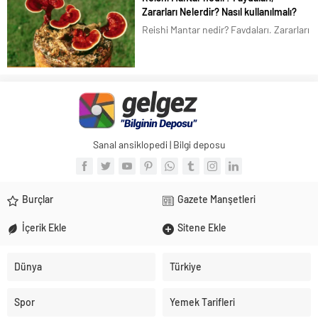
çiçeği, Altuncuk, Ölü çiçeği, Şamdan
Zararları Nelerdir? Nasıl kullanılmalı?
çiçeği, Portakal nergisi, Aynısafa’dır.
Reishi Mantar nedir? Faydaları, Zararları
Aynısefa (aynısafa), Türkiye de pek...
Nelerdir? Nasıl kullanılmalı? Reishi
Mantar olarak bilinen, Mantar biliminde
Ganoderma lucidum, Çin ve Japon
dilinde Lingzhi Reishi olarak adlandırılır.
Lingzhi, Çincede, “manevi potens otu”
olarak da...
Sanal ansiklopedi | Bilgi deposu
Burçlar
Gazete Manşetleri
İçerik Ekle
Sitene Ekle
Dünya
Türkiye
Spor
Yemek Tarifleri