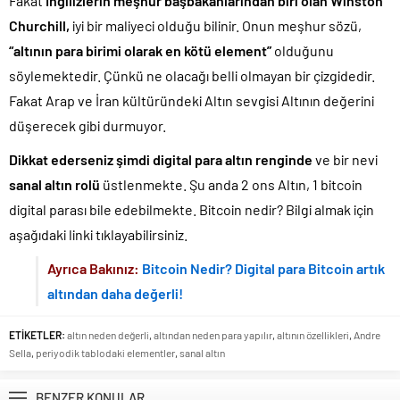
Fakat
İngilizlerin meşhur başbakanlarından biri olan Winston
Churchill,
iyi bir maliyeci olduğu bilinir. Onun meşhur sözü,
“altının para birimi olarak en kötü element”
olduğunu
söylemektedir. Çünkü ne olacağı belli olmayan bir çizgidedir.
Fakat Arap ve İran kültüründeki Altın sevgisi Altının değerini
düşerecek gibi durmuyor.
Dikkat ederseniz şimdi digital para altın renginde
ve bir nevi
sanal altın rolü
üstlenmekte. Şu anda 2 ons Altın, 1 bitcoin
digital parası bile edebilmekte. Bitcoin nedir? Bilgi almak için
aşağıdaki linki tıklayabilirsiniz.
Ayrıca Bakınız:
Bitcoin Nedir? Digital para Bitcoin artık
altından daha değerli!
ETİKETLER:
altın neden değerli
,
altından neden para yapılır
,
altının özellikleri
,
Andre
Sella
,
periyodik tablodaki elementler
,
sanal altın
BENZER KONULAR