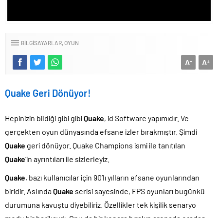
BILGISAYARLAR
OYUN
A
A
-
+
Quake Geri Dönüyor!
Hepinizin bildiği gibi gibi
Quake
, id Software yapımıdır. Ve
gerçekten oyun dünyasında efsane izler bırakmıştır. Şimdi
Quake
geri dönüyor. Quake Champions ismi ile tanıtılan
Quake
‘in ayrıntıları ile sizlerleyiz.
Quake
, bazı kullanıcılar için 90’lı yılların efsane oyunlarından
biridir. Aslında
Quake
serisi sayesinde, FPS oyunları bugünkü
durumuna kavuştu diyebiliriz. Özellikler tek kişilik senaryo