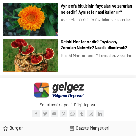
dikenli sarı çiçekleri, üç köşeli yaprakları
Aynısefa bitkisinin faydaları ve zararları
olan şifalı bir bitkidir. Liliaceal
nelerdir? Aynısefa nasıl kullanılır?
familyasına ait...
Aynısefa bitkisinin faydaları ve zararları
nelerdir? Aynısefa yada Aynı safa (gece
sefası), Latince olarak Calendula
officinalis, bilinen diğer adları Kandil
Reishi Mantar nedir? Faydaları,
çiçeği, Altuncuk, Ölü çiçeği, Şamdan
Zararları Nelerdir? Nasıl kullanılmalı?
çiçeği, Portakal nergisi, Aynısafa’dır.
Reishi Mantar nedir? Faydaları, Zararları
Aynısefa (aynısafa), Türkiye de pek...
Nelerdir? Nasıl kullanılmalı? Reishi
Mantar olarak bilinen, Mantar biliminde
Ganoderma lucidum, Çin ve Japon
dilinde Lingzhi Reishi olarak adlandırılır.
Lingzhi, Çincede, “manevi potens otu”
olarak da...
Sanal ansiklopedi | Bilgi deposu
Burçlar
Gazete Manşetleri