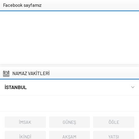
Facebook sayfamız
NAMAZ VAKİTLERİ
İSTANBUL
İMSAK
GÜNEŞ
ÖĞLE
İKİNDİ
AKŞAM
YATSI