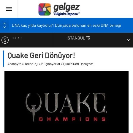
DNA kaç yılda kaybolur? Dünyada bulunan en eski DNA örneği
Pandemi bebekleri neden diğer bebeklerden farklı?
İSTANBUL
°C
DOLAR
Ekran karşısında zaman geçirmenin sonu: Ofis göz sendromu
Siyah çay içmek ölüm riskini azaltıyor
Quake Geri Dönüyor!
EURO
Çocukların boyu artık önceden belirlenebilecek
Anasayfa
»
Teknoloji
»
Bilgisayarlar
»
Quake Geri Dönüyor!
ALTIN
BIST