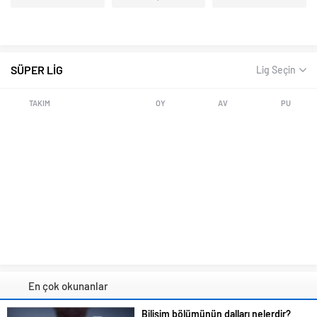
SÜPER LİG
Lig Seçin
TAKIM
OY
AV
PU
En çok okunanlar
Bilişim bölümünün dalları nelerdir?