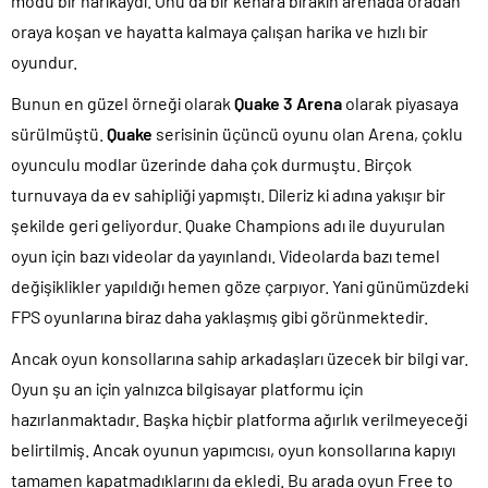
modu bir harikaydı. Onu da bir kenara bırakın arenada oradan
oraya koşan ve hayatta kalmaya çalışan harika ve hızlı bir
oyundur.
Bunun en güzel örneği olarak
Quake 3 Arena
olarak piyasaya
sürülmüştü.
Quake
serisinin üçüncü oyunu olan Arena, çoklu
oyunculu modlar üzerinde daha çok durmuştu. Birçok
turnuvaya da ev sahipliği yapmıştı. Dileriz ki adına yakışır bir
şekilde geri geliyordur. Quake Champions adı ile duyurulan
oyun için bazı videolar da yayınlandı. Videolarda bazı temel
değişiklikler yapıldığı hemen göze çarpıyor. Yani günümüzdeki
FPS oyunlarına biraz daha yaklaşmış gibi görünmektedir.
Ancak oyun konsollarına sahip arkadaşları üzecek bir bilgi var.
Oyun şu an için yalnızca bilgisayar platformu için
hazırlanmaktadır. Başka hiçbir platforma ağırlık verilmeyeceği
belirtilmiş. Ancak oyunun yapımcısı, oyun konsollarına kapıyı
tamamen kapatmadıklarını da ekledi. Bu arada oyun Free to