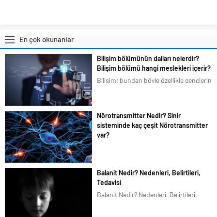
En çok okunanlar
Bilişim bölümünün dalları nelerdir?
Bilişim bölümü hangi meslekleri içerir?
Bilişim; bundan böyle özellikle gençlerin
en çok ilgilendiği ve merak duyduğu
konular arasına girmiştir. Bizim de
tavsiyemiz kesinlikle bu yöndedir. Artık
Nörotransmitter Nedir? Sinir
en basit bir şeyi bile akıllı telefonlarımız
sisteminde kaç çeşit Nörotransmitter
üzerindeki uygulamalardan...
var?
Bilim dünyası beyindeki organik
karmaşık yapıyı halen çözemedi.
Beyinde ilginç olan ise sinir ağlarının
Balanit Nedir? Nedenleri, Belirtileri,
kablosuz olarak birbirleriyle elektrik
Tedavisi
sinyalleri üzerinden haberleşiyor. Sinir
Balanit Nedir? Nedenleri, Belirtileri,
haberleşmesinin temel taşı ise
Tedavisi Erkek hastalıklarından olan
yazımızın
Balanit, dünya genelinde her 20 erkekte
konusu Nörotransmitterlerdir. Bu