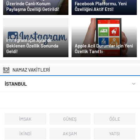
Üzerinde Canlı Konum
Facebook Platformu, Yeni
Paylaşma Özelliği Getirildi!
Özelliğini Aktif Etti!
Instagram İçin Aylardır
Beklenen Özellik Sonunda
Apple Acil Durumlar İçin Yeni
Geldi!
Özellik Tanıttı
NAMAZ VAKİTLERİ
İSTANBUL
İMSAK
GÜNEŞ
ÖĞLE
İKİNDİ
AKŞAM
YATSI