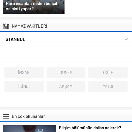
Para insanları neden bencil
ve pinti yapar?
NAMAZ VAKİTLERİ
İSTANBUL
İMSAK
GÜNEŞ
ÖĞLE
İKİNDİ
AKŞAM
YATSI
En çok okunanlar
Bilişim bölümünün dalları nelerdir?