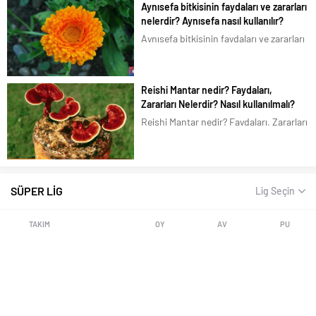
Aynısefa bitkisinin faydaları ve zararları
olan şifalı bir bitkidir. Liliaceal
nelerdir? Aynısefa nasıl kullanılır?
familyasına ait...
Aynısefa bitkisinin faydaları ve zararları
nelerdir? Aynısefa yada Aynı safa (gece
sefası), Latince olarak Calendula
officinalis, bilinen diğer adları Kandil
Reishi Mantar nedir? Faydaları,
çiçeği, Altuncuk, Ölü çiçeği, Şamdan
Zararları Nelerdir? Nasıl kullanılmalı?
çiçeği, Portakal nergisi, Aynısafa’dır.
Reishi Mantar nedir? Faydaları, Zararları
Aynısefa (aynısafa), Türkiye de pek...
Nelerdir? Nasıl kullanılmalı? Reishi
Mantar olarak bilinen, Mantar biliminde
Ganoderma lucidum, Çin ve Japon
dilinde Lingzhi Reishi olarak adlandırılır.
SÜPER LİG
Lig Seçin
Lingzhi, Çincede, “manevi potens otu”
olarak da...
TAKIM
OY
AV
PU