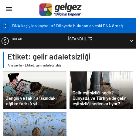
DNA kaç yılda kaybolur? Dünyada bulunan en eski DNA örneği
Pandemi bebekleri neden diğer bebeklerden farklı?
İSTANBUL
°C
DOLAR
Ekran karşısında zaman geçirmenin sonu: Ofis göz sendromu
Siyah çay içmek ölüm riskini azaltıyor
Etiket:
gelir adaletsizliği
EURO
Çocukların boyu artık önceden belirlenebilecek
Anasayfa
»
Etiket: gelir adaletsizliği
ALTIN
BIST
Gelir eşitsizliği nedir?
Zengin ve fakir arasındaki
Dünyada ve Türkiye’de gelir
eğitim farkı 4 yıl
eşitsizliği neden artıyor?