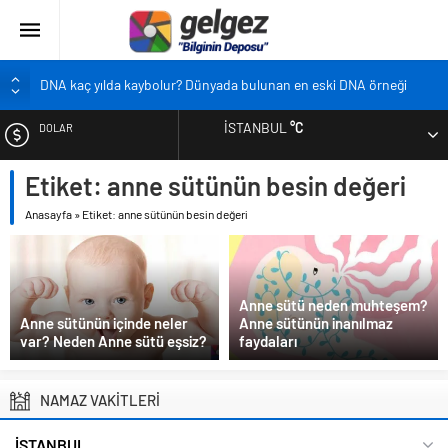
DNA kaç yılda kaybolur? Dünyada bulunan en eski DNA örneği
Pandemi bebekleri neden diğer bebeklerden farklı?
İSTANBUL
°C
DOLAR
Ekran karşısında zaman geçirmenin sonu: Ofis göz sendromu
Siyah çay içmek ölüm riskini azaltıyor
Etiket:
anne sütünün besin değeri
EURO
Çocukların boyu artık önceden belirlenebilecek
Anasayfa
»
Etiket: anne sütünün besin değeri
ALTIN
BIST
Anne sütü neden muhteşem?
Anne sütünün içinde neler
Anne sütünün inanılmaz
var? Neden Anne sütü eşsiz?
faydaları
NAMAZ VAKİTLERİ
İSTANBUL