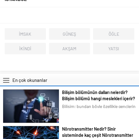
İMSAK
GÜNEŞ
ÖĞLE
İKİNDİ
AKŞAM
YATSI
En çok okunanlar
Bilişim bölümünün dalları nelerdir?
Bilişim bölümü hangi meslekleri içerir?
Bilişim; bundan böyle özellikle gençlerin
en çok ilgilendiği ve merak duyduğu
konular arasına girmiştir. Bizim de
tavsiyemiz kesinlikle bu yöndedir. Artık
Nörotransmitter Nedir? Sinir
en basit bir şeyi bile akıllı telefonlarımız
sisteminde kaç çeşit Nörotransmitter
üzerindeki uygulamalardan...