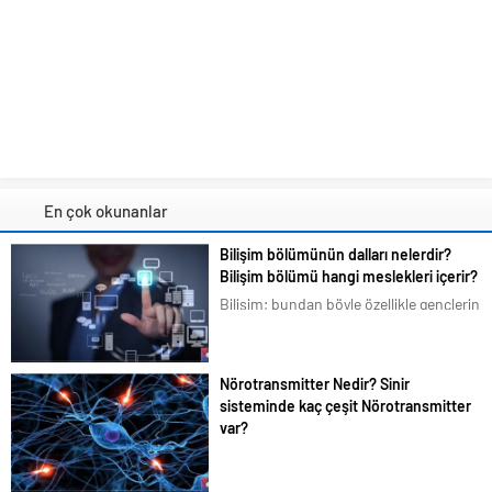
En çok okunanlar
Bilişim bölümünün dalları nelerdir?
Bilişim bölümü hangi meslekleri içerir?
Bilişim; bundan böyle özellikle gençlerin
en çok ilgilendiği ve merak duyduğu
konular arasına girmiştir. Bizim de
tavsiyemiz kesinlikle bu yöndedir. Artık
Nörotransmitter Nedir? Sinir
en basit bir şeyi bile akıllı telefonlarımız
sisteminde kaç çeşit Nörotransmitter
üzerindeki uygulamalardan...
var?
Bilim dünyası beyindeki organik
karmaşık yapıyı halen çözemedi.