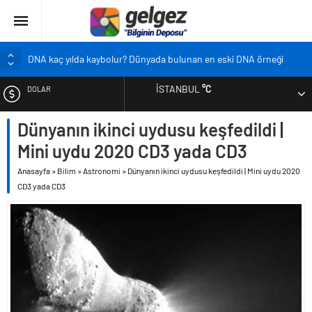
DNA kaç yılda kaybolur? Dünyada bulunan en eski DNA örneği
Pandemi bebekleri neden diğer bebeklerden farklı?
İSTANBUL
°C
DOLAR
Ekran karşısında zaman geçirmenin sonu: Ofis göz sendromu
Siyah çay içmek ölüm riskini azaltıyor
Dünyanın ikinci uydusu keşfedildi |
EURO
Çocukların boyu artık önceden belirlenebilecek
Mini uydu 2020 CD3 yada CD3
ALTIN
Anasayfa
»
Bilim
»
Astronomi
»
Dünyanın ikinci uydusu keşfedildi | Mini uydu 2020
CD3 yada CD3
BIST