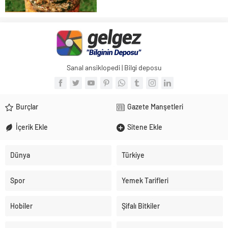
Mantar olarak bilinen, Mantar biliminde
Ganoderma lucidum, Çin ve Japon
dilinde Lingzhi Reishi olarak adlandırılır.
Lingzhi, Çincede, “manevi potens otu”
olarak da...
Sanal ansiklopedi | Bilgi deposu
Burçlar
Gazete Manşetleri
İçerik Ekle
Sitene Ekle
Dünya
Türkiye
Spor
Yemek Tarifleri
Hobiler
Şifalı Bitkiler