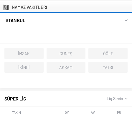
NAMAZ VAKİTLERİ
İSTANBUL
İMSAK
GÜNEŞ
ÖĞLE
İKİNDİ
AKŞAM
YATSI
SÜPER LİG
Lig Seçin
TAKIM
OY
AV
PU