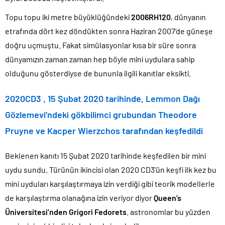
Topu topu iki metre büyüklüğündeki
2006RH120
, dünyanın
etrafında dört kez döndükten sonra Haziran 2007’de güneşe
doğru uçmuştu. Fakat simülasyonlar kısa bir süre sonra
dünyamızın zaman zaman hep böyle mini uydulara sahip
olduğunu gösterdiyse de bununla ilgili kanıtlar eksikti.
2020CD3 , 15 Şubat 2020 tarihinde, Lemmon Dağı
Gözlemevi’ndeki gökbilimci grubundan Theodore
Pruyne ve Kacper Wierzchos tarafından keşfedildi
Beklenen kanıtı 15 Şubat 2020 tarihinde keşfedilen bir mini
uydu sundu. Türünün ikincisi olan 2020 CD3’ün keşfi ilk kez bu
mini uyduları karşılaştırmaya izin verdiği gibi teorik modellerle
de karşılaştırma olanağına izin veriyor diyor
Queen’s
Üniversitesi’nden Grigori Fedorets
. astronomlar bu yüzden