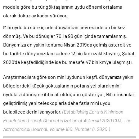
modele göre bu tür göktaşlarının uydu dönemi ortalama
olarak dokuz ay kadar sürüyor.
Mini uydu bu süre içinde dünyamızın çevresinde on bir kez
dönmüş. Ve bu dönüşler 70 ila 90 gün içinde tamamlanmış.
Dünyamıza en yakın konuma Nisan 2019’da gelmiş asteroit ve
bu tarihte dünyamızdan sadece 13 bin km uzaklıktaymış. Şubat
2020’de keşfedildiğinde ise bu mesafe 47 bin km’ye ulaşmıştı.
Araştırmacılara göre son mini uydunun keşfi, dünyamıza yakın
bölgelerdeki küçük göktaşlarının potansiyel olarak mini
uydulara dönüşme ihtimali olduğunu gösteriyor. Bilim insanları
geliştirilmiş yeni teleskoplarla daha fazla mini uydu
bulabileceklerini sanıyorlar.
(Establishing Earth’s Minimoon
Population through Characterization of Asteroid 2020 CD3, The
Astronomical Journal, Volume 160, Number 6, 2020.)