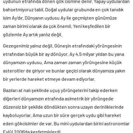
uydunun etrafında dönen gök cismine denir. Yapay uydulardan
bahsetmiyoruz tabii. Doğal uydular grubunda en çok tanıdık
isim Ay’dır. Dünyanın uydusu Ay ile geçmişten günümüze
zaman birimi olarak da çok önemli. Yeni keşfedilen bir
gözlemle Ay artık yanlız değil.
Gezegenimiz yalnız değil. Güneşin etrafındaki yörüngesinin
etrafından büyük bir ay dönüyor. Ay 4,5 milyar yıldan bu yana
dünyamızın uydusu. Ama zaman zaman yörüngesine küçük
asteroitler de giriyor ve bunlar geçici olarak dünyamıza yakın
bir yerlerde hareket etmeye devam ediyorlar.
Bazıları at nalı şeklinde uçuş yörüngelerini takip ederken
diğerleri dünyamızın etrafında asimetrik bir yörüngede
düzensiz bir şekilde döndükten sonra uzayın derinliklerinde
kayboluyorlar. Ama uzun bir süre gerçek uydu gibi hareket
eden gökcisimler de var. Bu mini uydulardan birini astronomlar
Eylül 2006’da keşfetmişlerdi.