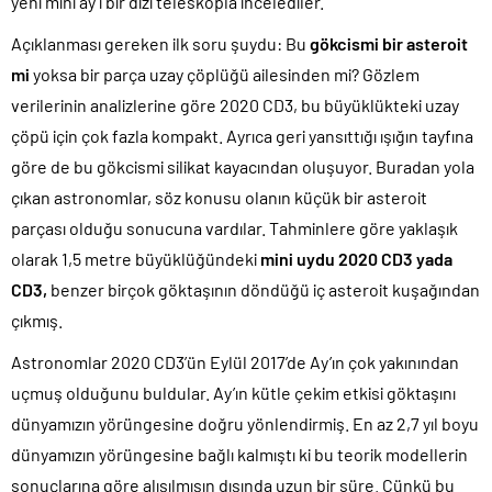
yeni mini ay’ı bir dizi teleskopla incelediler.
Açıklanması gereken ilk soru şuydu: Bu
gökcismi bir asteroit
mi
yoksa bir parça uzay çöplüğü ailesinden mi? Gözlem
verilerinin analizlerine göre 2020 CD3, bu büyüklükteki uzay
çöpü için çok fazla kompakt. Ayrıca geri yansıttığı ışığın tayfına
göre de bu gökcismi silikat kayacından oluşuyor. Buradan yola
çıkan astronomlar, söz konusu olanın küçük bir asteroit
parçası olduğu sonucuna vardılar. Tahminlere göre yaklaşık
olarak 1,5 metre büyüklüğündeki
mini uydu 2020 CD3 yada
CD3,
benzer birçok göktaşının döndüğü iç asteroit kuşağından
çıkmış.
Astronomlar 2020 CD3’ün Eylül 2017’de Ay’ın çok yakınından
uçmuş olduğunu buldular. Ay’ın kütle çekim etkisi göktaşını
dünyamızın yörüngesine doğru yönlendirmiş. En az 2,7 yıl boyu
dünyamızın yörüngesine bağlı kalmıştı ki bu teorik modellerin
sonuçlarına göre alışılmışın dışında uzun bir süre. Çünkü bu