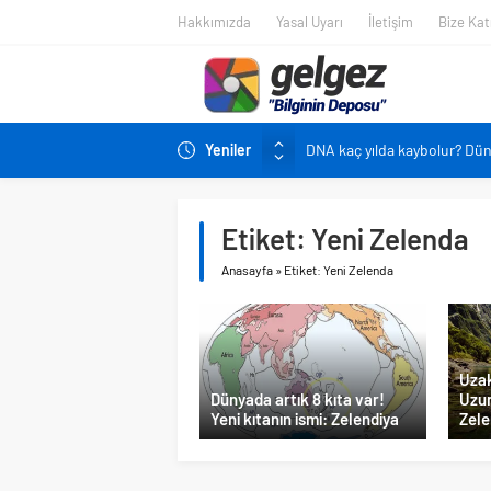
Hakkımızda
Yasal Uyarı
İletişim
Bize Katı
Yeniler
DNA kaç yılda kaybolur? Dü
Pandemi bebekleri neden diğ
Ekran karşısında zaman geç
Etiket:
Yeni Zelenda
Siyah çay içmek ölüm riskini 
Anasayfa
»
Etiket: Yeni Zelenda
Çocukların boyu artık önced
Uzak
Dünyada artık 8 kıta var!
Uzun
Yeni kıtanın ismi: Zelendiya
Zel