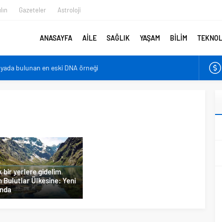
lın
Gazeteler
Astroloji
ANASAYFA
AİLE
SAĞLIK
YAŞAM
BİLİM
TEKNOL
nyada bulunan en eski DNA örneği
er bebeklerden farklı?
irmenin sonu: Ofis göz sendromu
azaltıyor
en belirlenebilecek
 bir yerlere gidelim
 Bulutlar Ülkesine: Yeni
enda