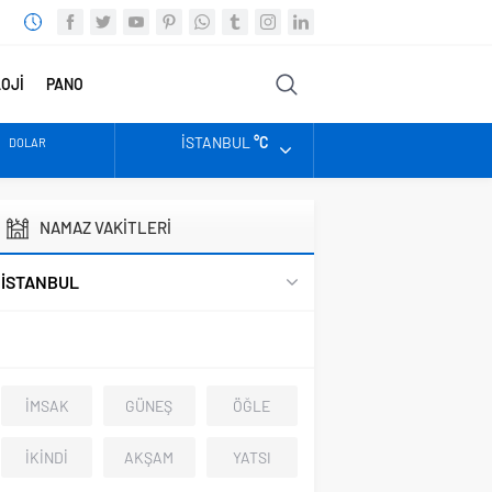
OJİ
PANO
FOTO
VİDEO
DİĞER
İSTANBUL
°C
DOLAR
EURO
NAMAZ VAKİTLERİ
ALTIN
İSTANBUL
BIST
İMSAK
GÜNEŞ
ÖĞLE
İKİNDİ
AKŞAM
YATSI