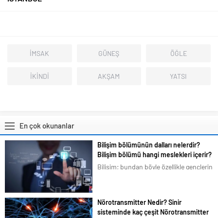
İMSAK
GÜNEŞ
ÖĞLE
İKİNDİ
AKŞAM
YATSI
En çok okunanlar
Bilişim bölümünün dalları nelerdir?
Bilişim bölümü hangi meslekleri içerir?
Bilişim; bundan böyle özellikle gençlerin
en çok ilgilendiği ve merak duyduğu
konular arasına girmiştir. Bizim de
tavsiyemiz kesinlikle bu yöndedir. Artık
Nörotransmitter Nedir? Sinir
en basit bir şeyi bile akıllı telefonlarımız
sisteminde kaç çeşit Nörotransmitter
üzerindeki uygulamalardan...