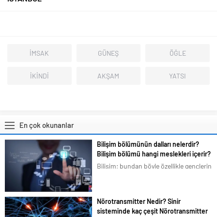
İMSAK
GÜNEŞ
ÖĞLE
İKİNDİ
AKŞAM
YATSI
En çok okunanlar
Bilişim bölümünün dalları nelerdir?
Bilişim bölümü hangi meslekleri içerir?
Bilişim; bundan böyle özellikle gençlerin
en çok ilgilendiği ve merak duyduğu
konular arasına girmiştir. Bizim de
tavsiyemiz kesinlikle bu yöndedir. Artık
Nörotransmitter Nedir? Sinir
en basit bir şeyi bile akıllı telefonlarımız
sisteminde kaç çeşit Nörotransmitter
üzerindeki uygulamalardan...