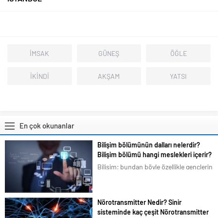
İMSAK
GÜNEŞ
ÖĞLE
İKİNDİ
AKŞAM
YATSI
En çok okunanlar
Bilişim bölümünün dalları nelerdir?
Bilişim bölümü hangi meslekleri içerir?
Bilişim; bundan böyle özellikle gençlerin
en çok ilgilendiği ve merak duyduğu
konular arasına girmiştir. Bizim de
tavsiyemiz kesinlikle bu yöndedir. Artık
Nörotransmitter Nedir? Sinir
en basit bir şeyi bile akıllı telefonlarımız
sisteminde kaç çeşit Nörotransmitter
üzerindeki uygulamalardan...