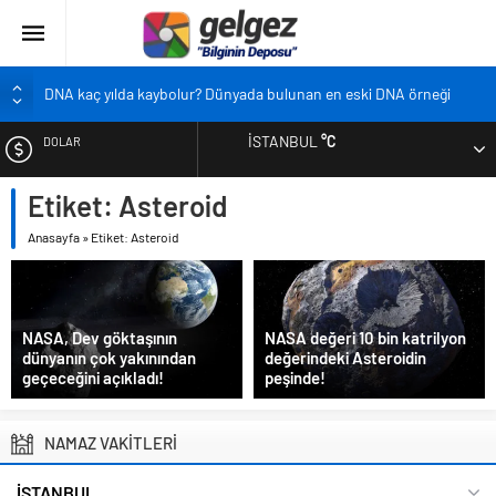
DNA kaç yılda kaybolur? Dünyada bulunan en eski DNA örneği
Pandemi bebekleri neden diğer bebeklerden farklı?
İSTANBUL
°C
DOLAR
Ekran karşısında zaman geçirmenin sonu: Ofis göz sendromu
Siyah çay içmek ölüm riskini azaltıyor
Etiket:
Asteroid
EURO
Çocukların boyu artık önceden belirlenebilecek
Anasayfa
»
Etiket: Asteroid
ALTIN
BIST
NASA, Dev göktaşının
NASA değeri 10 bin katrilyon
dünyanın çok yakınından
değerindeki Asteroidin
geçeceğini açıkladı!
peşinde!
NAMAZ VAKİTLERİ
İSTANBUL