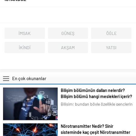
İMSAK
GÜNEŞ
ÖĞLE
İKİNDİ
AKŞAM
YATSI
En çok okunanlar
Bilişim bölümünün dalları nelerdir?
Bilişim bölümü hangi meslekleri içerir?
Bilişim; bundan böyle özellikle gençlerin
en çok ilgilendiği ve merak duyduğu
konular arasına girmiştir. Bizim de
tavsiyemiz kesinlikle bu yöndedir. Artık
Nörotransmitter Nedir? Sinir
en basit bir şeyi bile akıllı telefonlarımız
sisteminde kaç çeşit Nörotransmitter
üzerindeki uygulamalardan...