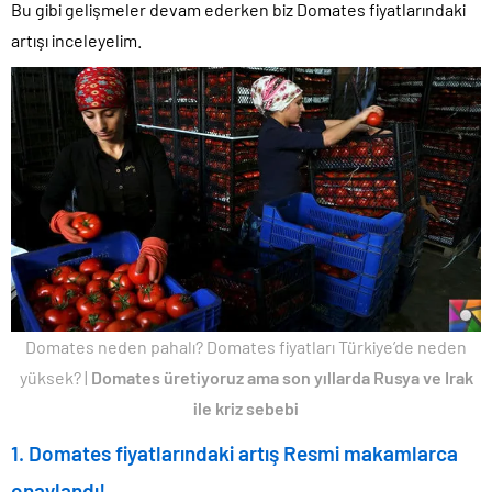
Bu gibi gelişmeler devam ederken biz Domates fiyatlarındaki
artışı inceleyelim.
Domates neden pahalı? Domates fiyatları Türkiye’de neden
yüksek? |
Domates üretiyoruz ama son yıllarda Rusya ve Irak
ile kriz sebebi
1. Domates fiyatlarındaki artış Resmi makamlarca
onaylandı!