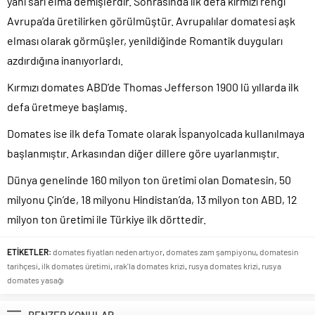
yani sarı elma demişlerdir. Sonrasında ilk defa kırmızı rengi
Avrupa’da üretilirken görülmüştür. Avrupalılar domatesi aşk
elması olarak görmüşler, yenildiğinde Romantik duyguları
azdırdığına inanıyorlardı.
Kırmızı domates ABD’de Thomas Jefferson 1900 lü yıllarda ilk
defa üretmeye başlamış.
Domates ise ilk defa Tomate olarak İspanyolcada kullanılmaya
başlanmıştır. Arkasından diğer dillere göre uyarlanmıştır.
Dünya genelinde 160 milyon ton üretimi olan Domatesin, 50
milyonu Çin’de, 18 milyonu Hindistan’da, 13 milyon ton ABD, 12
milyon ton üretimi ile Türkiye ilk dörttedir.
ETİKETLER:
domates fiyatları neden artıyor
,
domates zam şampiyonu
,
domatesin
tarihçesi
,
ilk domates üretimi
,
ırak'la domates krizi
,
rusya domates krizi
,
rusya
domates yasağı
BENZER KONULAR