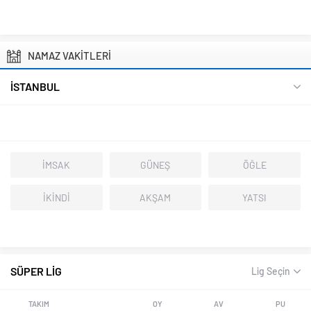
NAMAZ VAKİTLERİ
İSTANBUL
İMSAK
GÜNEŞ
ÖĞLE
İKİNDİ
AKŞAM
YATSI
SÜPER LİG
Lig Seçin
TAKIM
OY
AV
PU