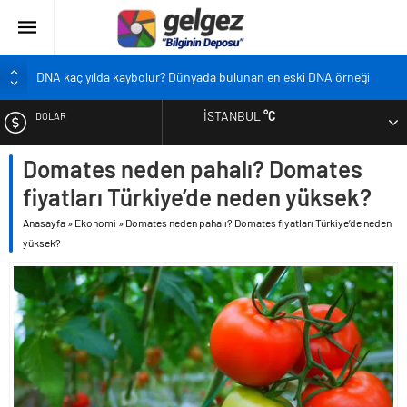
DNA kaç yılda kaybolur? Dünyada bulunan en eski DNA örneği
Pandemi bebekleri neden diğer bebeklerden farklı?
İSTANBUL
°C
DOLAR
Ekran karşısında zaman geçirmenin sonu: Ofis göz sendromu
Siyah çay içmek ölüm riskini azaltıyor
Domates neden pahalı? Domates
EURO
Çocukların boyu artık önceden belirlenebilecek
fiyatları Türkiye’de neden yüksek?
ALTIN
Anasayfa
»
Ekonomi
»
Domates neden pahalı? Domates fiyatları Türkiye’de neden
yüksek?
BIST