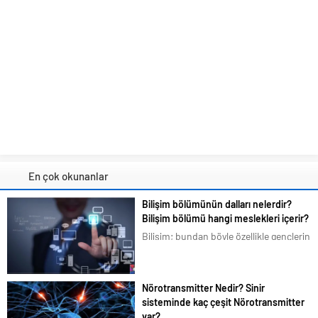
En çok okunanlar
Bilişim bölümünün dalları nelerdir?
Bilişim bölümü hangi meslekleri içerir?
Bilişim; bundan böyle özellikle gençlerin
en çok ilgilendiği ve merak duyduğu
konular arasına girmiştir. Bizim de
tavsiyemiz kesinlikle bu yöndedir. Artık
Nörotransmitter Nedir? Sinir
en basit bir şeyi bile akıllı telefonlarımız
sisteminde kaç çeşit Nörotransmitter
üzerindeki uygulamalardan...
var?