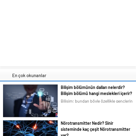
En çok okunanlar
Bilişim bölümünün dalları nelerdir?
Bilişim bölümü hangi meslekleri içerir?
Bilişim; bundan böyle özellikle gençlerin
en çok ilgilendiği ve merak duyduğu
konular arasına girmiştir. Bizim de
tavsiyemiz kesinlikle bu yöndedir. Artık
Nörotransmitter Nedir? Sinir
en basit bir şeyi bile akıllı telefonlarımız
sisteminde kaç çeşit Nörotransmitter
üzerindeki uygulamalardan...
var?