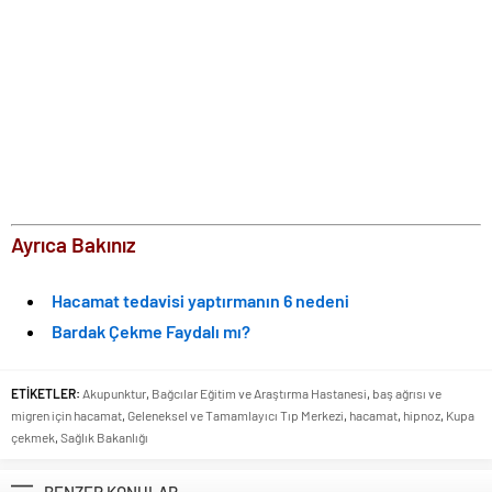
Ayrıca Bakınız
Hacamat tedavisi yaptırmanın 6 nedeni
Bardak Çekme Faydalı mı?
ETİKETLER:
Akupunktur
,
Bağcılar Eğitim ve Araştırma Hastanesi
,
baş ağrısı ve
migren için hacamat
,
Geleneksel ve Tamamlayıcı Tıp Merkezi
,
hacamat
,
hipnoz
,
Kupa
çekmek
,
Sağlık Bakanlığı
BENZER KONULAR