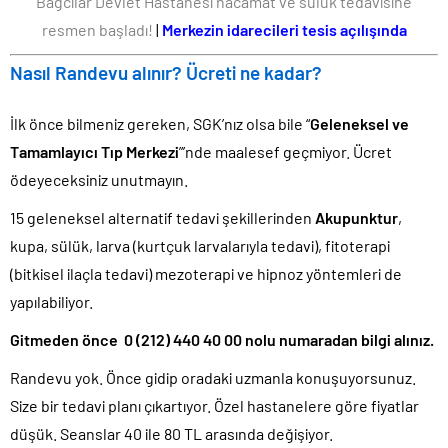
Bağcılar Devlet Hastanesi hacamat ve sülük tedavisine
resmen başladı!
|
Merkezin idarecileri tesis açılışında
Nasıl Randevu alınır? Ücreti ne kadar?
İlk önce bilmeniz gereken, SGK’nız olsa bile “
Geleneksel ve
Tamamlayıcı Tıp Merkezi
”’nde maalesef geçmiyor. Ücret
ödeyeceksiniz unutmayın.
15 geleneksel alternatif tedavi şekillerinden
Akupunktur
,
kupa, sülük, larva (kurtçuk larvalarıyla tedavi), fitoterapi
(bitkisel ilaçla tedavi) mezoterapi ve hipnoz yöntemleri de
yapılabiliyor.
Gitmeden önce 0 (212) 440 40 00 nolu numaradan bilgi alınız.
Randevu yok. Önce gidip oradaki uzmanla konuşuyorsunuz.
Size bir tedavi planı çıkartıyor. Özel hastanelere göre fiyatlar
düşük. Seanslar 40 ile 80 TL arasında değişiyor.