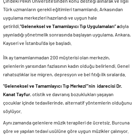
Çin’deki Pekin Üniversite’sinden konu desteği alınarak ve İlgili
Türk uzmanların gerekli eğitimleri tamamlandı. Arkasından
uygulama merkezleri hazırlandı ve uygun hale
getirildi.
“Geleneksel ve Tamamlayıcı Tıp Uygulamaları” a
dıyla
yayınladığı yönetmelik sonrasında başlayan uygulama, Ankara,
Kayseri ve İstanbul’da işe başladı.
İlk ay tamamlanmadan 200 müşterisi olan merkezin,
gelenlerin yarısından fazlasının kadın olduğu belirlendi. Genel
rahatsızlıklar ise migren, depresyon ve bel fıtığı ilk sıralarda.
“Geleneksel ve Tamamlayıcı Tıp Merkezi”’nin idarecisi Dr.
Kanat Tayfur
, otistik ve davranış bozuklukları yaşayan
çocuklar içinde tedavilerinde, alternatif yöntemlerin olduğunu
söylüyor.
Aynı zamanda gelenlere müzik terapileri de ücretsiz. Burcuna
göre ve yapılan tedavi usülüne göre uygun müzikler çalınıyor.