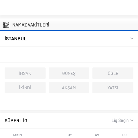
NAMAZ VAKİTLERİ
İSTANBUL
İMSAK
GÜNEŞ
ÖĞLE
İKİNDİ
AKŞAM
YATSI
SÜPER LİG
Lig Seçin
TAKIM
OY
AV
PU