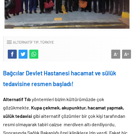
ALTERNATIF TIP
TÜRKIYE
A
A
-
+
Bağcılar Devlet Hastanesi hacamat ve sülük
tedavisine resmen başladı!
Alternatif Tıb
yöntemleri bizim kültürümüzde çok
gözükmekte.
Kupa çekmek, akupunktur, hacamat yapmak,
sülük tedavisi
gibi alternatif çözümler bir çok kişi tarafından
resmi olmayarak tabiri caizse merdiven altı deniliyordu.
Sonrasında Sağlık Bakanlığı özel kliniklere izin verdi. Fakat hiç