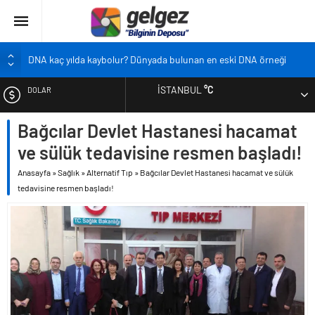
DNA kaç yılda kaybolur? Dünyada bulunan en eski DNA örneği
Pandemi bebekleri neden diğer bebeklerden farklı?
İSTANBUL
°C
DOLAR
Ekran karşısında zaman geçirmenin sonu: Ofis göz sendromu
Siyah çay içmek ölüm riskini azaltıyor
Bağcılar Devlet Hastanesi hacamat
EURO
Çocukların boyu artık önceden belirlenebilecek
ve sülük tedavisine resmen başladı!
ALTIN
Anasayfa
»
Sağlık
»
Alternatif Tıp
»
Bağcılar Devlet Hastanesi hacamat ve sülük
tedavisine resmen başladı!
BIST