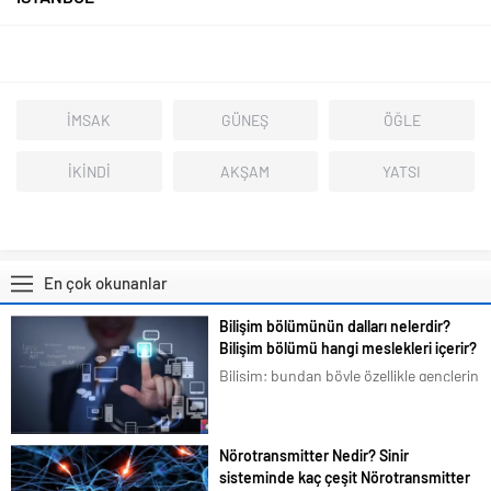
İMSAK
GÜNEŞ
ÖĞLE
İKİNDİ
AKŞAM
YATSI
En çok okunanlar
Bilişim bölümünün dalları nelerdir?
Bilişim bölümü hangi meslekleri içerir?
Bilişim; bundan böyle özellikle gençlerin
en çok ilgilendiği ve merak duyduğu
konular arasına girmiştir. Bizim de
tavsiyemiz kesinlikle bu yöndedir. Artık
Nörotransmitter Nedir? Sinir
en basit bir şeyi bile akıllı telefonlarımız
sisteminde kaç çeşit Nörotransmitter
üzerindeki uygulamalardan...