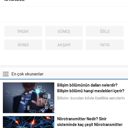
İMSAK
GÜNEŞ
ÖĞLE
İKİNDİ
AKŞAM
YATSI
En çok okunanlar
Bilişim bölümünün dalları nelerdir?
Bilişim bölümü hangi meslekleri içerir?
Bilişim; bundan böyle özellikle gençlerin
en çok ilgilendiği ve merak duyduğu
konular arasına girmiştir. Bizim de
tavsiyemiz kesinlikle bu yöndedir. Artık
Nörotransmitter Nedir? Sinir
en basit bir şeyi bile akıllı telefonlarımız
sisteminde kaç çeşit Nörotransmitter
üzerindeki uygulamalardan...