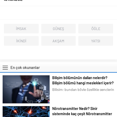
İMSAK
GÜNEŞ
ÖĞLE
İKİNDİ
AKŞAM
YATSI
En çok okunanlar
Bilişim bölümünün dalları nelerdir?
Bilişim bölümü hangi meslekleri içerir?
Bilişim; bundan böyle özellikle gençlerin
en çok ilgilendiği ve merak duyduğu
konular arasına girmiştir. Bizim de
tavsiyemiz kesinlikle bu yöndedir. Artık
Nörotransmitter Nedir? Sinir
en basit bir şeyi bile akıllı telefonlarımız
sisteminde kaç çeşit Nörotransmitter
üzerindeki uygulamalardan...