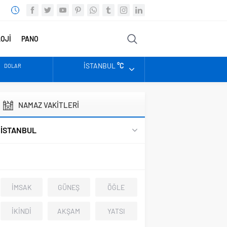
OJİ
PANO
FOTO
VİDEO
DİĞER
İSTANBUL
°C
DOLAR
EURO
NAMAZ VAKİTLERİ
ALTIN
İSTANBUL
BIST
İMSAK
GÜNEŞ
ÖĞLE
İKİNDİ
AKŞAM
YATSI