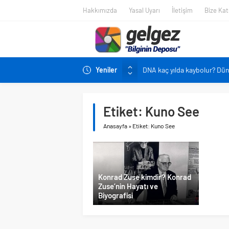
Hakkımızda
Yasal Uyarı
İletişim
Bize Katı
Yeniler
DNA kaç yılda kaybolur? Dü
Pandemi bebekleri neden diğ
Ekran karşısında zaman geç
Etiket:
Kuno See
Siyah çay içmek ölüm riskini 
Anasayfa
»
Etiket: Kuno See
Çocukların boyu artık önced
Konrad Zuse kimdir? Konrad
Zuse’nin Hayatı ve
Biyografisi