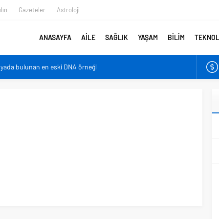
lın
Gazeteler
Astroloji
ANASAYFA
AİLE
SAĞLIK
YAŞAM
BİLİM
TEKNOL
nyada bulunan en eski DNA örneği
er bebeklerden farklı?
irmenin sonu: Ofis göz sendromu
azaltıyor
en belirlenebilecek