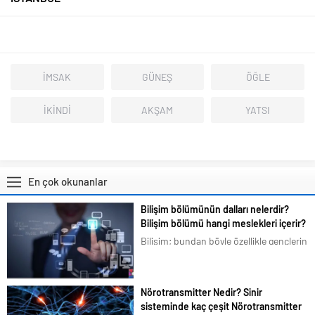
İMSAK
GÜNEŞ
ÖĞLE
İKİNDİ
AKŞAM
YATSI
En çok okunanlar
Bilişim bölümünün dalları nelerdir?
Bilişim bölümü hangi meslekleri içerir?
Bilişim; bundan böyle özellikle gençlerin
en çok ilgilendiği ve merak duyduğu
konular arasına girmiştir. Bizim de
tavsiyemiz kesinlikle bu yöndedir. Artık
Nörotransmitter Nedir? Sinir
en basit bir şeyi bile akıllı telefonlarımız
sisteminde kaç çeşit Nörotransmitter
üzerindeki uygulamalardan...