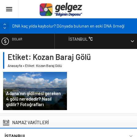
DNA kaç yılda kaybolur? Dünyada bulunan en eski DNA örneği
Pandemi bebekleri neden diğer bebeklerden farklı?
İSTANBUL
°C
DOLAR
Ekran karşısında zaman geçirmenin sonu: Ofis göz sendromu
Siyah çay içmek ölüm riskini azaltıyor
Etiket:
Kozan Baraj Gölü
EURO
Çocukların boyu artık önceden belirlenebilecek
Anasayfa
»
Etiket: Kozan Baraj Gölü
ALTIN
BIST
Adana’nın gidilmesi gereken
4 gölü nerededir? Nasıl
gidilir? Fotoğrafları
NAMAZ VAKİTLERİ
İSTANBUL