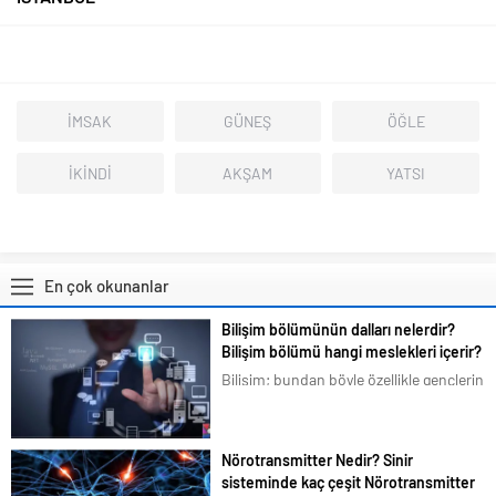
İMSAK
GÜNEŞ
ÖĞLE
İKİNDİ
AKŞAM
YATSI
En çok okunanlar
Bilişim bölümünün dalları nelerdir?
Bilişim bölümü hangi meslekleri içerir?
Bilişim; bundan böyle özellikle gençlerin
en çok ilgilendiği ve merak duyduğu
konular arasına girmiştir. Bizim de
tavsiyemiz kesinlikle bu yöndedir. Artık
Nörotransmitter Nedir? Sinir
en basit bir şeyi bile akıllı telefonlarımız
sisteminde kaç çeşit Nörotransmitter
üzerindeki uygulamalardan...