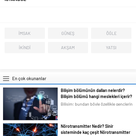
İMSAK
GÜNEŞ
ÖĞLE
İKİNDİ
AKŞAM
YATSI
En çok okunanlar
Bilişim bölümünün dalları nelerdir?
Bilişim bölümü hangi meslekleri içerir?
Bilişim; bundan böyle özellikle gençlerin
en çok ilgilendiği ve merak duyduğu
konular arasına girmiştir. Bizim de
tavsiyemiz kesinlikle bu yöndedir. Artık
Nörotransmitter Nedir? Sinir
en basit bir şeyi bile akıllı telefonlarımız
sisteminde kaç çeşit Nörotransmitter
üzerindeki uygulamalardan...