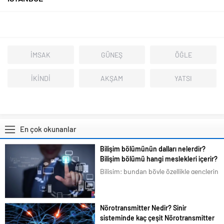
İMSAK
GÜNEŞ
ÖĞLE
İKİNDİ
AKŞAM
YATSI
En çok okunanlar
Bilişim bölümünün dalları nelerdir?
Bilişim bölümü hangi meslekleri içerir?
Bilişim; bundan böyle özellikle gençlerin
en çok ilgilendiği ve merak duyduğu
konular arasına girmiştir. Bizim de
tavsiyemiz kesinlikle bu yöndedir. Artık
Nörotransmitter Nedir? Sinir
en basit bir şeyi bile akıllı telefonlarımız
sisteminde kaç çeşit Nörotransmitter
üzerindeki uygulamalardan...