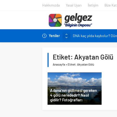
Hakkımızda
Yasal Uyarı
İletişim
Bize Katı
Yeniler
DNA kaç yılda kaybolur? Dü
Pandemi bebekleri neden diğ
Ekran karşısında zaman geç
Etiket:
Akyatan Gölü
Siyah çay içmek ölüm riskini 
Anasayfa
»
Etiket: Akyatan Gölü
Çocukların boyu artık önced
Adana’nın gidilmesi gereken
4 gölü nerededir? Nasıl
gidilir? Fotoğrafları