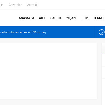
lın
Gazeteler
Astroloji
ANASAYFA
AİLE
SAĞLIK
YAŞAM
BİLİM
TEKNOL
nyada bulunan en eski DNA örneği
er bebeklerden farklı?
irmenin sonu: Ofis göz sendromu
azaltıyor
en belirlenebilecek