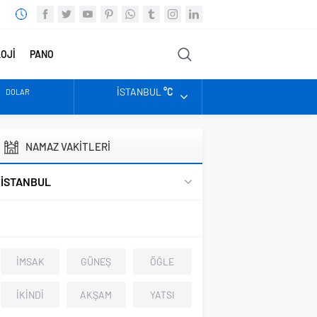
OJİ
PANO
FOTO
VİDEO
DİĞER
İSTANBUL
°C
DOLAR
EURO
NAMAZ VAKİTLERİ
ALTIN
İSTANBUL
BIST
İMSAK
GÜNEŞ
ÖĞLE
İKİNDİ
AKŞAM
YATSI