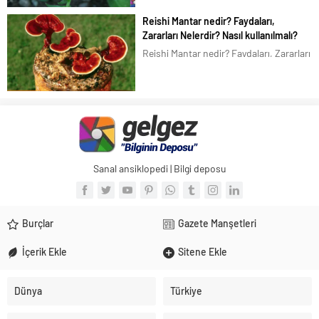
officinalis, bilinen diğer adları Kandil
Reishi Mantar nedir? Faydaları,
çiçeği, Altuncuk, Ölü çiçeği, Şamdan
Zararları Nelerdir? Nasıl kullanılmalı?
çiçeği, Portakal nergisi, Aynısafa’dır.
Reishi Mantar nedir? Faydaları, Zararları
Aynısefa (aynısafa), Türkiye de pek...
Nelerdir? Nasıl kullanılmalı? Reishi
Mantar olarak bilinen, Mantar biliminde
Ganoderma lucidum, Çin ve Japon
dilinde Lingzhi Reishi olarak adlandırılır.
Lingzhi, Çincede, “manevi potens otu”
olarak da...
Sanal ansiklopedi | Bilgi deposu
Burçlar
Gazete Manşetleri
İçerik Ekle
Sitene Ekle
Dünya
Türkiye