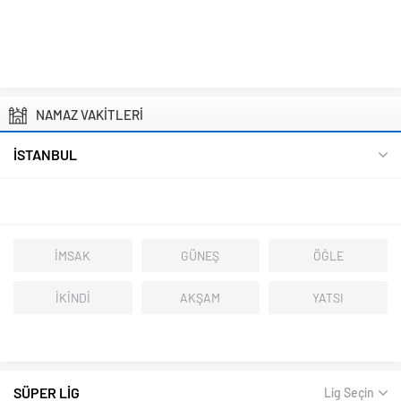
NAMAZ VAKİTLERİ
İSTANBUL
İMSAK
GÜNEŞ
ÖĞLE
İKİNDİ
AKŞAM
YATSI
SÜPER LİG
Lig Seçin