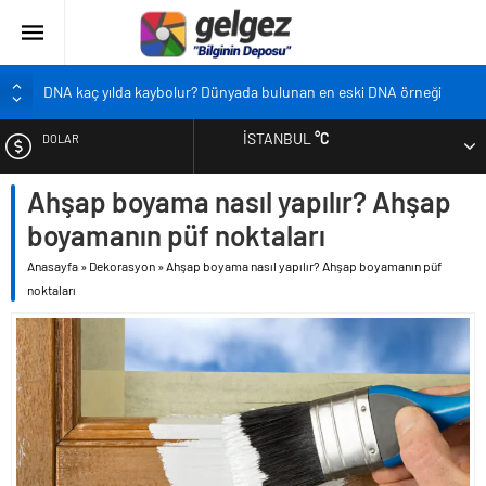
DNA kaç yılda kaybolur? Dünyada bulunan en eski DNA örneği
Pandemi bebekleri neden diğer bebeklerden farklı?
İSTANBUL
°C
DOLAR
Ekran karşısında zaman geçirmenin sonu: Ofis göz sendromu
Siyah çay içmek ölüm riskini azaltıyor
Ahşap boyama nasıl yapılır? Ahşap
EURO
Çocukların boyu artık önceden belirlenebilecek
boyamanın püf noktaları
ALTIN
Anasayfa
»
Dekorasyon
»
Ahşap boyama nasıl yapılır? Ahşap boyamanın püf
noktaları
BIST