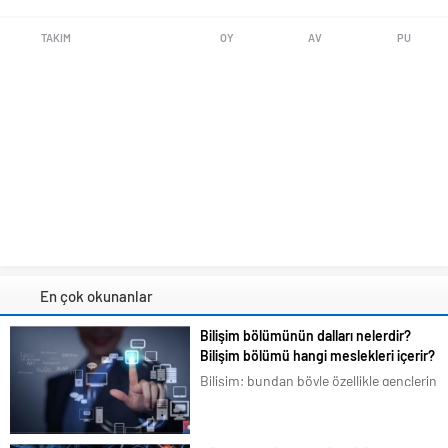
TAKIM
OY
AV
PU
En çok okunanlar
Bilişim bölümünün dalları nelerdir?
Bilişim bölümü hangi meslekleri içerir?
Bilişim; bundan böyle özellikle gençlerin
en çok ilgilendiği ve merak duyduğu
konular arasına girmiştir. Bizim de
tavsiyemiz kesinlikle bu yöndedir. Artık