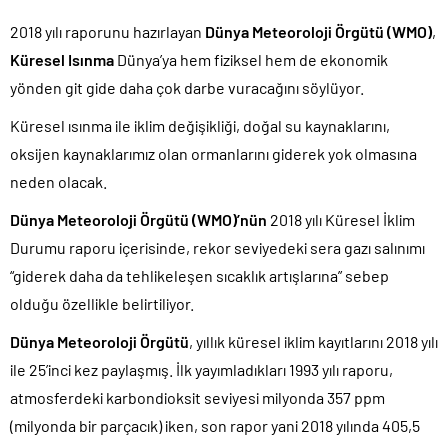
2018 yılı raporunu hazırlayan
Dünya Meteoroloji Örgütü (WMO)
,
Küresel Isınma
Dünya’ya hem fiziksel hem de ekonomik
yönden git gide daha çok darbe vuracağını söylüyor.
Küresel ısınma ile iklim değişikliği, doğal su kaynaklarını,
oksijen kaynaklarımız olan ormanlarını giderek yok olmasına
neden olacak.
Dünya Meteoroloji Örgütü (WMO)’nün
2018 yılı Küresel İklim
Durumu raporu içerisinde, rekor seviyedeki sera gazı salınımı
“giderek daha da tehlikeleşen sıcaklık artışlarına” sebep
olduğu özellikle belirtiliyor.
Dünya Meteoroloji Örgütü
, yıllık küresel iklim kayıtlarını 2018 yılı
ile 25’inci kez paylaşmış. İlk yayımladıkları 1993 yılı raporu,
atmosferdeki karbondioksit seviyesi milyonda 357 ppm
(milyonda bir parçacık) iken, son rapor yani 2018 yılında 405,5