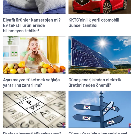
Elyaflı ürünler kanserojen mi?
KKTC’nin ilk yerli otomobili
Ev tekstil ürünlerinde
Günsel tanıtıldı
bilinmeyen tehlike!
Aşırı meyve tüketmek sağlığa
Güneş enerjisinden elektrik
yararlı mı zararlı mı?
üretimi neden önemli?
Fosfor elementi tükeniyor mu?
Güney Kore’nin ekonomisi nasıl