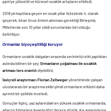
ppm’ye yükseldi ve küresel sıcaklık artışlarını etkiledi.
2018 yılı kayıtlara geçen en sıcak yıllar listesinde 4. olarak
geçerek, biran önce önlem alınması gerektiği Birleşmiş
Milletlerde son 10 yıldır ciddi sorunlardan biri olduğu
belirtiliyor.
Ormanlar biyoçeşitliliği koruyor
Ormanların sıcaklık dalgaları sırasında serinletici etki yaptıkları
aslında bilinen bir şey.
Ormanların çoğalması ile sıcaklık
artması ters orantılı
diyebiliriz.
İsviçreli araştırmacı Florian Zellweger
yönetiminde çalışan
uluslararası bir araştırma ekibi şimdi ormanların etkisini daha
ayrıntılı bir şekilde inceledi.
Sonuçlar ilginç, yaz aylarındaki en yüksek sıcaklık ormanlarda,
ağaçsız bölgelere kıyasla dört derece düşük. Kış aylarında ise