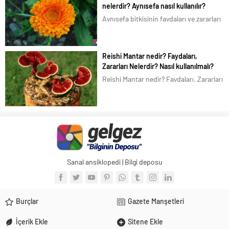
nelerdir? Aynısefa nasıl kullanılır?
familyasına ait...
Aynısefa bitkisinin faydaları ve zararları
nelerdir? Aynısefa yada Aynı safa (gece
sefası), Latince olarak Calendula
officinalis, bilinen diğer adları Kandil
Reishi Mantar nedir? Faydaları,
çiçeği, Altuncuk, Ölü çiçeği, Şamdan
Zararları Nelerdir? Nasıl kullanılmalı?
çiçeği, Portakal nergisi, Aynısafa’dır.
Reishi Mantar nedir? Faydaları, Zararları
Aynısefa (aynısafa), Türkiye de pek...
Nelerdir? Nasıl kullanılmalı? Reishi
Mantar olarak bilinen, Mantar biliminde
Ganoderma lucidum, Çin ve Japon
dilinde Lingzhi Reishi olarak adlandırılır.
Lingzhi, Çincede, “manevi potens otu”
olarak da...
Sanal ansiklopedi | Bilgi deposu
Burçlar
Gazete Manşetleri
İçerik Ekle
Sitene Ekle