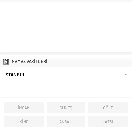
NAMAZ VAKİTLERİ
İSTANBUL
İMSAK
GÜNEŞ
ÖĞLE
İKİNDİ
AKŞAM
YATSI