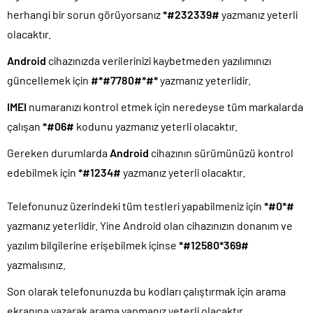
herhangi bir sorun görüyorsanız
*#232339#
yazmanız yeterli
olacaktır.
Android
cihazınızda verilerinizi kaybetmeden yazılımınızı
güncellemek için
#*#7780#*#*
yazmanız yeterlidir.
IMEI
numaranızı kontrol etmek için neredeyse tüm markalarda
çalışan
*#06#
kodunu yazmanız yeterli olacaktır.
Gereken durumlarda
Android
cihazının sürümünüzü kontrol
edebilmek için
*#1234#
yazmanız yeterli olacaktır.
Telefonunuz üzerindeki tüm testleri yapabilmeniz için
*#0*#
yazmanız yeterlidir. Yine Android olan cihazınızın donanım ve
yazılım bilgilerine erişebilmek içinse
*#12580*369#
yazmalısınız.
Son olarak telefonunuzda bu kodları çalıştırmak için arama
ekranına yazarak arama yapmanız yeterli olacaktır.