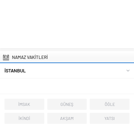
NAMAZ VAKİTLERİ
İSTANBUL
İMSAK
GÜNEŞ
ÖĞLE
İKİNDİ
AKŞAM
YATSI