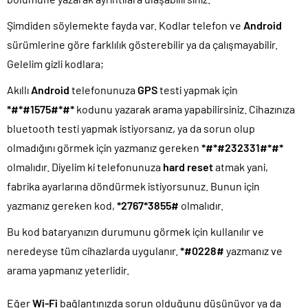
Şimdiden söylemekte fayda var. Kodlar telefon ve
Android
sürümlerine göre farklılık gösterebilir ya da çalışmayabilir.
Gelelim gizli kodlara;
Akıllı
Android
telefonunuza
GPS
testi yapmak için
*#*#1575#*#*
kodunu yazarak arama yapabilirsiniz. Cihazınıza
bluetooth testi yapmak istiyorsanız, ya da sorun olup
olmadığını görmek için yazmanız gereken
*#*#232331#*#*
olmalıdır. Diyelim ki telefonunuza
hard reset
atmak yani,
fabrika ayarlarına döndürmek istiyorsunuz. Bunun için
yazmanız gereken kod,
*2767*3855#
olmalıdır.
Bu kod bataryanızın durumunu görmek için kullanılır ve
neredeyse tüm cihazlarda uygulanır.
*#0228#
yazmanız ve
arama yapmanız yeterlidir.
Eğer
Wi-Fi
bağlantınızda sorun olduğunu düşünüyor ya da