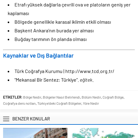
Etrafı yüksek dağlarla çevrili ova ve platoların geniş yer
kaplaması
Bölgede genellikle karasal iklimin etkili olması
Başkent Ankara’nın burada yer alması
Buğday tarımının ön planda olması
Kaynaklar ve Dış Bağlantılar
Türk Coğrafya Kurumu | http://www.tcd.org.tr/
“Mekansal Bir Sentez: Türkiye”
.
eğitek
.
ETİKETLER:
Bölge Nedir
,
Bölgeler Nasıl Belirlendi
,
Bölüm Nedir
,
Coğrafi Bölge
,
Coğrafya ders notları
,
Türkiye'deki Coğrafi Bölgeler
,
Yöre Nedir
BENZER KONULAR