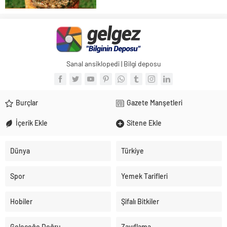
Mantar olarak bilinen, Mantar biliminde
Ganoderma lucidum, Çin ve Japon
dilinde Lingzhi Reishi olarak adlandırılır.
Lingzhi, Çincede, “manevi potens otu”
olarak da...
Sanal ansiklopedi | Bilgi deposu
Burçlar
Gazete Manşetleri
İçerik Ekle
Sitene Ekle
Dünya
Türkiye
Spor
Yemek Tarifleri
Hobiler
Şifalı Bitkiler
Geleceğe Doğru
Zayıflama