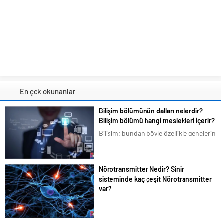
En çok okunanlar
Bilişim bölümünün dalları nelerdir?
Bilişim bölümü hangi meslekleri içerir?
Bilişim; bundan böyle özellikle gençlerin
en çok ilgilendiği ve merak duyduğu
konular arasına girmiştir. Bizim de
tavsiyemiz kesinlikle bu yöndedir. Artık
Nörotransmitter Nedir? Sinir
en basit bir şeyi bile akıllı telefonlarımız
sisteminde kaç çeşit Nörotransmitter
üzerindeki uygulamalardan...
var?
Bilim dünyası beyindeki organik
karmaşık yapıyı halen çözemedi.
Beyinde ilginç olan ise sinir ağlarının