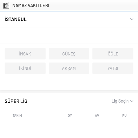
NAMAZ VAKİTLERİ
İSTANBUL
İMSAK
GÜNEŞ
ÖĞLE
İKİNDİ
AKŞAM
YATSI
SÜPER LİG
Lig Seçin
TAKIM
OY
AV
PU