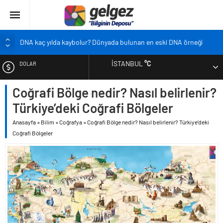
DNA kaç yılda kaybolur? Dünyada bulunan en eski DNA örneği
Pandemi bebekleri neden diğer bebeklerden farklı?
İSTANBUL
°C
DOLAR
Ekran karşısında zaman geçirmenin sonu: Ofis göz sendromu
Siyah çay içmek ölüm riskini azaltıyor
Coğrafi Bölge nedir? Nasıl belirlenir?
EURO
Çocukların boyu artık önceden belirlenebilecek
Türkiye’deki Coğrafi Bölgeler
ALTIN
Anasayfa
»
Bilim
»
Coğrafya
»
Coğrafi Bölge nedir? Nasıl belirlenir? Türkiye’deki
Coğrafi Bölgeler
BIST