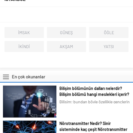
İMSAK
GÜNEŞ
ÖĞLE
İKİNDİ
AKŞAM
YATSI
En çok okunanlar
Bilişim bölümünün dalları nelerdir?
Bilişim bölümü hangi meslekleri içerir?
Bilişim; bundan böyle özellikle gençlerin
en çok ilgilendiği ve merak duyduğu
konular arasına girmiştir. Bizim de
tavsiyemiz kesinlikle bu yöndedir. Artık
Nörotransmitter Nedir? Sinir
en basit bir şeyi bile akıllı telefonlarımız
sisteminde kaç çeşit Nörotransmitter
üzerindeki uygulamalardan...